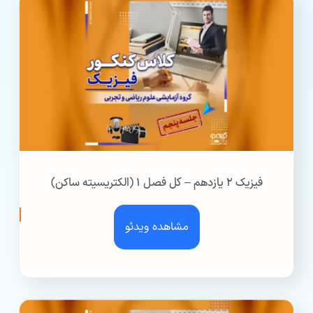
فیزیک ۲ یازدهم – کل فصل ۱ (الکتریسیته ساکن)
مشاهده ویدئو