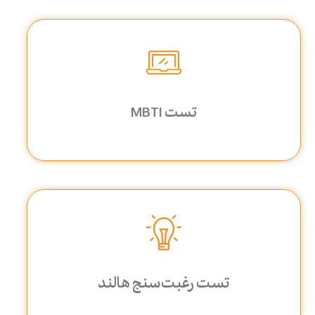
تست MBTI
تست رغبت‌سنج هالند