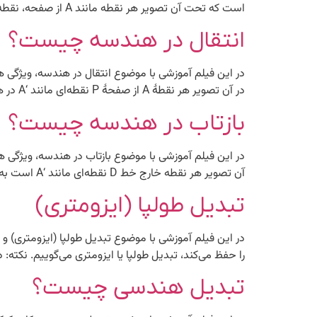
است که تحت آن تصویر هر نقطه مانند A از صفحه، نقطه‌ای مانند ‘A از همان صفحه است، به طوری که: نقطۀ […]
انتقال در هندسه چیست؟
در آن تصویر هر نقطۀ A از صفحۀ P نقطه‌ای مانند ‘A در همان صفحه است که در آن: بردار AA’=V به […]
بازتاب در هندسه چیست؟
آن تصویر هر نقطه خارج خط D نقطه‌ای مانند ‘A است به طوری که خط D عمودمنصف ‘AA باشد. به طور مثال […]
تبدیل طولپا (ایزومتری)
در این فیلم آموزشی با موضوع تبدیل طولپا (ایزومتری) و
را حفظ می‌کند، تبدیل طولپا یا ایزومتری می‌گوییم. نکته:
تبدیل هندسی چیست؟