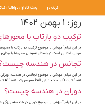
گزینه دو
بسته گام اول دواطلبان کنکور ۰۶
روز:
۱ بهمن ۱۴۰۲
ترکیب دو بازتاب با محورها
در این فیلم آموزشی با موضوع ترکیب دو بازتاب با محوره
موازی، انتقالی است در راستای عمود بر محورها با برداری ب
تجانس در هندسه چیست؟
در این فیلم آموزشی با موضوع تجانس در هندسه، ویژ
نقطۀ ثابت O و عدد حقیقی k≠0 مفروض‌اند. نقطۀ ‘A تصویر نقطۀ A در تجانس به مرکز O و نسبت k است هر گاه بردار OA’=KOA در […]
دوران در هندسه چیست؟