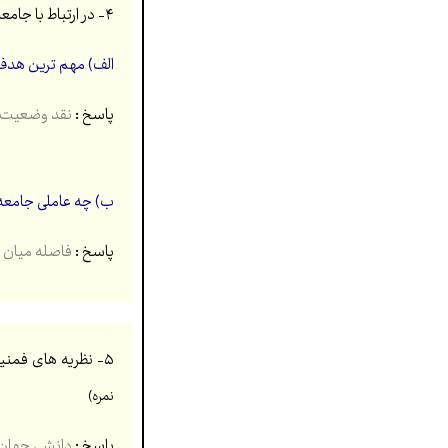
۴- در ارتباط با جامعه شناسی انتقادی به سؤالات زیر پاسخ دهید.(۱ نمره)
الف) مهم ترین هد
پاسخ :
نقد وضعیت موجود جهان اجتماعی (۵
ب) چه عاملی جامعه ش
پاسخ :
فاصله میان و
۵- نظریه های فمنیستی معاصر،آفریقایی تبارها و… دربارۀ آنچه تا امروز به اسم علوم اجتماعی به مطالعۀ جوامع و فرهنگ ها می پرداخت، چه نظری دارند؟
نمره)
پاسخ :
دانشی جهان شم