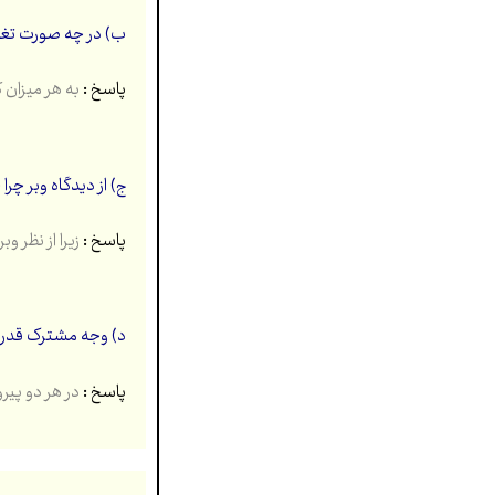
ب) در چه صورت تغیی
پاسخ :
به هر میزان که آرمان ها و ارزش ها
ج) از دیدگاه وبر چ
پاسخ :
زیرا از نظر و
د) وجه مشترک قدر
پاسخ :
در هر دو پیر