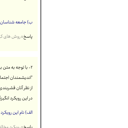
ب) جامعه شناسان بر
پاسخ :
روش های کیفی (
۲- با توجه به متن به سؤالات زیر پاسخ دهید. (۱ نمره)
“اندیشمندان اجتماعی
از نظر آنان قشربندی
در این رویکرد انگیز
الف) نام این رویکرد 
پاسخ :
رویکرد مخالف