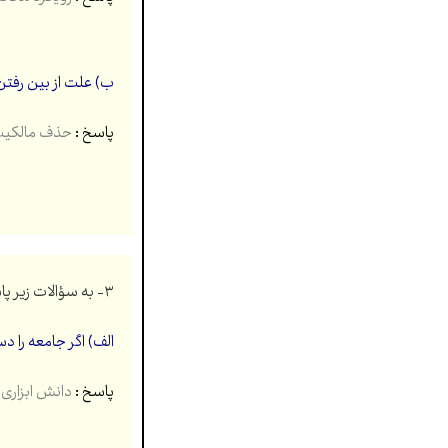
ب) علت از بین رفتن 
پاسخ :
حذف مالکیت 
۳- به سؤالات زیر پاسخ کوتاه دهید. (۲ نمره)
الف) اگر جامعه را 
پاسخ :
دانش ابزاری 