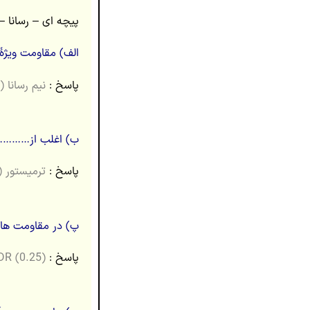
پیچه ای – رسانا – نیم ر
الف) مقاومت ویژە
پاسخ :
نیم رسانا (۰.۲۵)
ب) اغلب از……………
پاسخ :
ترمیستور (۰.۲۵)
پ) در مقاومت ها
پاسخ :
LDR (0.25)