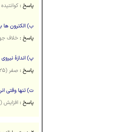
پاسخ :
کوانتیده بود
ب) الکترون ها 
پاسخ :
خلاف جهت (
پ) اندازۀ نیرو
پاسخ :
صفر (۰.۲۵)
ت) تنها وقتی انر
پاسخ :
افزایش (۰.۲۵)