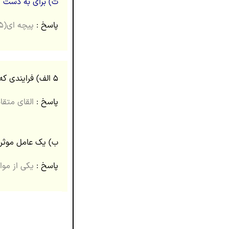
ت) برای به دست آ
پاسخ :
پیچه ای(۰.۲۵)
۵ الف) فرایندی که به کمک آن می توان انرژی را از یک پیچه به پیچۀ دیگر منتقل کرد چه نام دارد؟ (۰.۲۵ نمره)
پاسخ :
القای متقابل (
ب) یک عامل موثر بر 
پاسخ :
یکی از موار