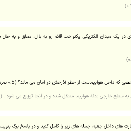
داری در یک میدان الکتریکی یکنواخت قائم رو به باال، معلق و به حال س
 که داخل هواپیماست از خطر آذرخش در امان می ماند؟ (۰.۵ نمره)
 به سطح خارجی بدنۀ هواپیما منتقل شده و در آنجا توزیع می شود . (۰.۵)