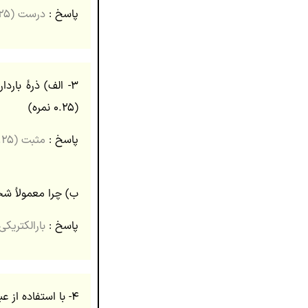
پاسخ :
درست (۰.۲۵)
۳- الف) ذرۀ بار
(۰.۲۵ نمره)
پاسخ :
مثبت (۰.۲۵)
ب) چرا معمولأ شخصی
پاسخ :
بارالکتریکی
۴- با استفاده از عبارت های داخل جعبه، جمله های زیر را کامل کنید و در پاسخ برگ بنویسید (دو مورد اضافی است). (۱ نمره)