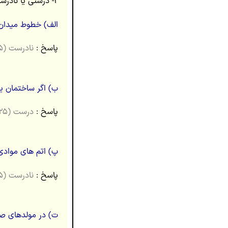
۲- درستی یا نادرستی جمله های زیر را با واژۀ ” درست” یا ” نادرست” مشخص کنید و در پاسخ برگ بنویسید. (۱ نمره)
الف) خطوط میدان ا
پاسخ :
نادرست (۰.۲۵)
ب) اگر ساختمان یک
پاسخ :
درست (۰.۲۵)
پ) اتم های موادی
پاسخ :
نادرست (۰.۲۵)
ت) در مولدهای صنع