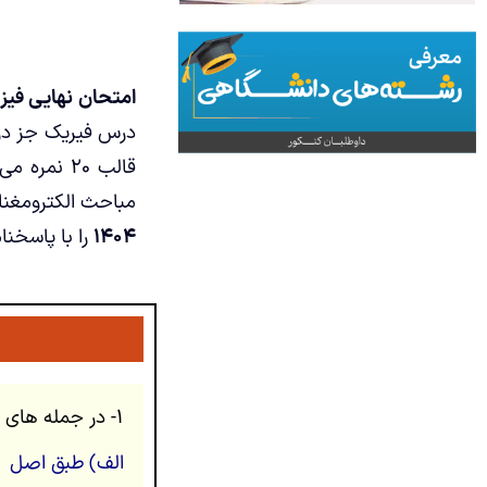
امتحان نهایی فیزیک
درس فیریک جز درو
مباحث الکترومغنا
۱۴۰۴
را با پاسخنا
۱- در جمله های زیر، عبارت درست را از داخل پرانتز انتخاب کنید و در پاسخ برگ بنویسید. (۱ نمره)
الف) طبق اصل (پا