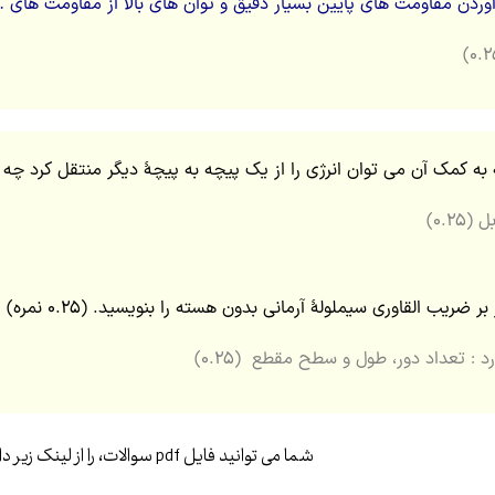
وردن مقاومت های پایین بسیار دقیق و توان های بالا از مقاومت ه
۰.۲۵)
ضریب القاوری سیملولۀ آرمانی بدون هسته را بنویسید. (۰.۲۵ نمره)
د : تعداد دور، طول و سطح مقطع (۰.۲۵)
شما می توانید فایل pdf سوالات، را از لینک زیر دانلود کنید!