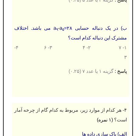
ب) در یک دنباله حسابی a
-a
=۲۸ می باشد. اختلاف
۹
۵
مشترک این دنباله کدام است؟
۱- ۷ ۲- ۴ ۳- ۶ ۴-
۳
پاسخ :
گزینه ۱ یا عدد
۷ (۰.۲۵)
۴- هر کدام از موارد زیر، مربوط به کدام گام از چرخه آمار
است؟
(۱ نمره)
الف) پاک سازی داده ها