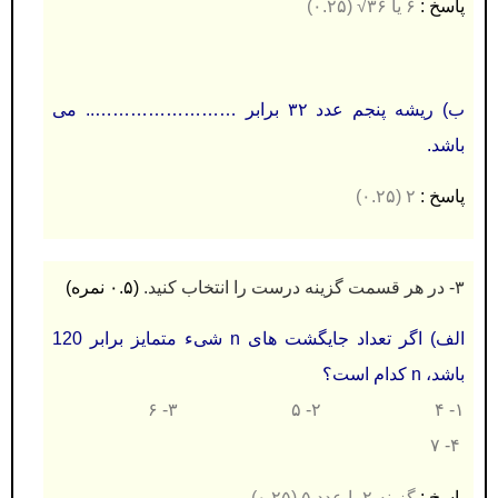
پاسخ :
۶ یا ۳۶√ (۰.۲۵)
ب) ریشه پنجم عدد ۳۲ برابر …………………….. می
باشد.
پاسخ :
۲ (۰.۲۵)
۳- در هر قسمت گزینه درست را انتخاب کنید.
(۰.۵ نمره)
الف) اگر تعداد جایگشت های n شیء متمایز برابر 120
باشد، n کدام است؟
۱- ۴ ۲- ۵ ۳- ۶
۴- ۷
پاسخ :
گزینه ۲ یا عدد ۵ (۰.۲۵)