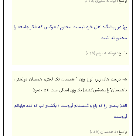
پاسخ :
بیگانه ستیزی (۰.۲۵)
ج) در پیشگاه اهل خرد نیست محترم / هرکس که فکر جامعه را
محترم نداشـت
پاسخ :
توجّه به مردم (۰.۲۵)
۵- دربیت های زیر، انواع وزن ” همسان تک لختی، همسان دولختی،
ناهمسان” را مشخّص کنید.[ یک وزن اضافی است ] (۰.۵ نمره)
الف) بـنمای رخ که باغ و گلــستانم آرزوست / بگشـای لب که قنـد فراوانم
آرزوسـت
پاسخ :
ناهمسان (۰.۲۵)