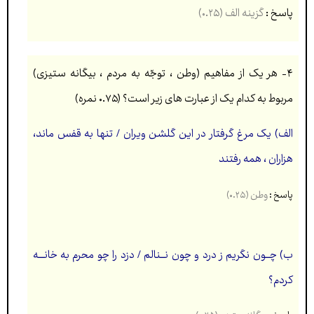
پاسخ :
گزینه الف
(۰.۲۵)
۴- هر یک از مفاهیم (وطن ، توجّه به مردم ، بیگانه ستیزی)
مربوط به کدام یک از عبارت های زیر است؟ (۰.۷۵ نمره)
الف) یک مرغ گرفتار در این گلشن ویران / تنها به قفس ماند،
هزاران ، همه رفتند
پاسخ :
وطن (۰.۲۵)
ب) چـــون نگریم ز درد و چون نـــنالم / دزد را چو محرم به خانــــه
کردم؟