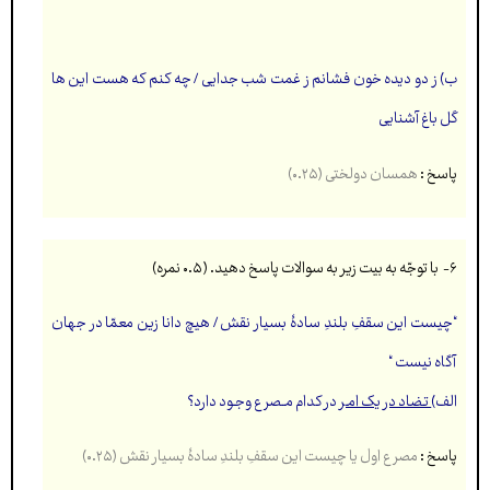
ب) ز دو دیده خون فشانم ز غمت شب جدایی / چه کنم که هست این ها
گل باغ آشنایی
پاسخ :
همسان دولختی (۰.۲۵)
۶-
با توجّه به بیت زیر به سوالات پاسخ دهید. (۰.۵ نمره)
“چیست این سقفِ بلندِ سادۀ بسیار نقش / هیچ دانا زین معمّا در جهان
آگاه نیست “
الف)
تـضاد در یک امـر
در کدام مــصرع وجـود دارد؟
پاسخ :
مصرع اول یا چیست این سقفِ بلندِ سادۀ بسیار نقش (۰.۲۵)