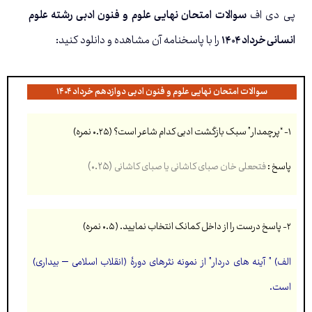
پی دی اف
سوالات امتحان نهایی علوم و فنون ادبی رشته علوم
انسانی خرداد ۱۴۰۴
را با پاسخنامه آن مشاهده و دانلود کنید:
سوالات امتحان نهایی علوم و فنون ادبی دوازدهم خرداد ۱۴۰۴
۱- “پرچمدار” سبک بازگشت ادبی کدام شاعر است؟ (۰.۲۵ نمره)
(۰.۲۵)
پاسخ :
فتحعلی خان صبای کاشانی یا صبای کاشانی
۲- پاسخ درست را از داخل کمانک انتخاب نمایید. (۰.۵ نمره)
الف) ” آینه های دردار” از نمونه نثرهای دورۀ (انقلاب اسلامی – بیداری)
است.