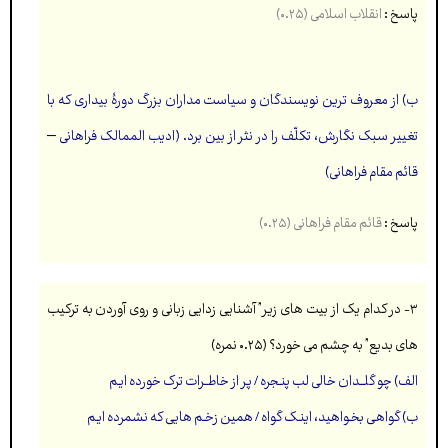
پاسخ :
انقلاب اسلامی (۰.۲۵)
ب) از معروف ترین نویسندگان و سیاست مداران بزرگ دورۀ بیداری که با
تغییر سبک نگارش، تکلّف را در نثر از بین برد. (ادیب الممالک فراهانی –
قائم مقام فراهانی)
پاسخ :
قائم مقام فراهانی (۰.۲۵)
۳- در کدام یک از بیت های زیر” آشنایی زدایی زبانی و روی آوردن به ترکیب
های بدیع” به چشم می خورد؟ (۰.۲۵ نمره)
الف) چو گلــدان خالى لب پنـجره / پر از خاطــرات ترک خورده ایـم
ب) گواهـی بخـواهید، اینـک گواه / همین زخـم هایی که نشمرده ایـم