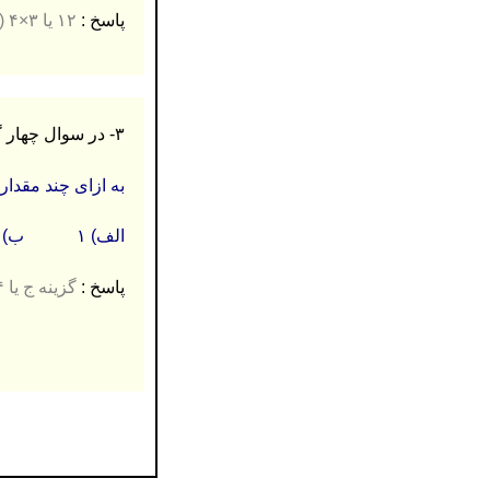
پاسخ :
۱۲ یا ۳×۴ (۰.۲۵)
۳- در سوال چهار گزینه ای زیر، گزینه صحیح را انتخاب کنید: (۰.۵ نمره)
به ازای چند مقدار a، تساوی a= (2a,27) برقرار است
الف) ۱ ب) ۲ ج) ۴ د) ۸
پاسخ :
گزینه ج یا ۴ (۰.۵)