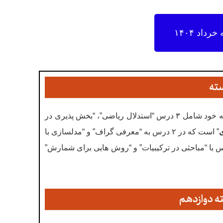
اد ۱۴۰۴
ته
” نام دارد که خود شامل ۳ درس “استدلال ریاضی”، “بخش پذیری در
” است که در ۲ درس به “معرفی گراف” و “مدلسازی با
س با “مباحثی در ترکیبیات” و “روش هایی برای شمارش”
ه دوازدهم