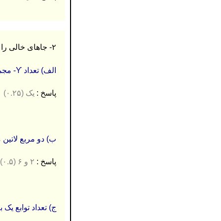
۲- جاهای خالی را با عدد یا عبارت مناسب مناسب کامل کنید. (۱ نمره)
الف) تعداد ϒ- مجموعه های گراف تهی از مرتبۀ ۴ ، برابر با …………… است.
پاسخ :
یک (۰.۲۵)
ب) دو مربع لاتین متعامد از
پاسخ :
۲ و ۶ (۰.۵)
ج) تعداد توابع یک به یک از مجموعه ای ۲ 