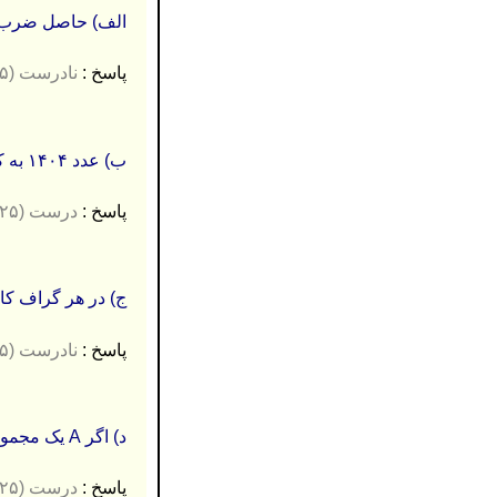
الف) حاصل ضرب ه
پاسخ :
نادرست (۰.۲۵)
ب) عدد ۱۴۰۴ به کلاس یا دستۀ همنهشتی ۷ به پیمانه ۱۱ تعلق دارد.
پاسخ :
درست (۰.۲۵)
ج) در هر گراف کام
پاسخ :
نادرست (۰.۲۵)
د) اگر A یک مجموعۀ دو عضوی باشد، آن گاه فقط دو تابع پوشا مانند f: A→ A وجود دارد.
پاسخ :
درست (۰.۲۵)