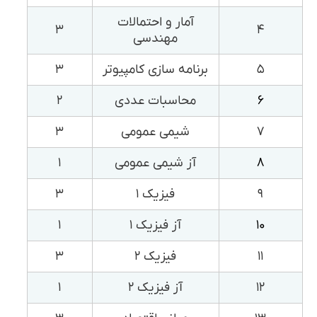
آمار و احتمالات
۳
۴
مهندسی
۵
برنامه سازی کامپیوتر
۳
۶
محاسبات عددی
۲
۷
شیمی عمومی
۳
۸
آز شیمی عمومی
۱
۹
فیزیک ۱
۳
۱۰
آز فیزیک ۱
۱
۱۱
فیزیک ۲
۳
۱۲
آز فیزیک ۲
۱