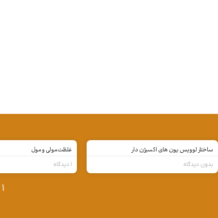
ساختار لوویس یون های اکسیژن دار
غلظت مولی و مول
بدون دیدگاه
۱ دیدگاه
۱