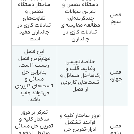
دستگاه تنفس و
ساختار دستگاه
تمرین سوالات
تنفس و
فصل
چندگزینه‌ای-
تفاوت‌های
سوم
مطالعه مقایسه‌ای
تبادلات گازی در
تبادلات گازی در
جانداران مفید
جانداران
است.
این فصل
مهم‌ترین فصل
خلاصه‌نویسی
زیست ۱ است،
وظایف قلب و
فصل
بنابراین حل
رگ‌ها-حل مسائل و
چهارم
مسائل و
تست‌های کاربردی
تست‌های کاربردی
از فصل
می‌تواند مفید
باشد.
تمرکز بر مرور
مرور ساختار کلیه و
ساختار کلیه و
فرآیند تشکیل
فصل
تمرین حل مسائل
ادرار-تمرین حل
پنجم
مرتبط با دفع و