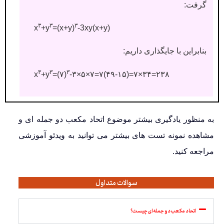
گرفت:
۳
۳
۳
x
+y
=(x+y)
-3xy(x+y)
بنابراین با جایگذاری داریم:
۳
۳
۳
x
+y
=(۷)
-۳×۵×۷=۷(۴۹-۱۵)=۷×۳۴=۲۳۸
به منظور یادگیری بیشتر موضوع اتحاد مکعب دو جمله ای و
مشاهده نمونه تست های بیشتر می توانید به ویدئو آموزشی
مراجعه کنید.
سوالات متداول
اتحاد مکعب دو جمله ای چیست؟