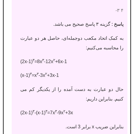
۴ ۳-
پاسخ :
گزینه ۳ پاسخ صحیح می باشد.
به‏ کمک اتحاد مکعب دوجمله‌ای، حاصل هر دو عبارت
را محاسبه می‌کنیم:
۳
۳
۲
(2x-1)
=8x
-12x
+6x-1
۳
۳
۲
(x-1)
=x
-3x
+3x-1
حال دو عبارت به دست آمده را از یکدیگر کم می
کنیم. بنابراین داریم:
۳
۳
۳
۲
(2x-1)
-(x-1)
=7x
-9x
+3x
بنابراین ضریب x برابر 3 است.