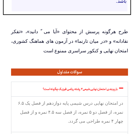
باشد.
طرح هرگونه پرسش از محتوای «آیا می ّ دانید»، «تفکر
نقادانه» و «در میان تارنما» در آزمون های هماهنگ کشوری،
امتحان نهایی و کنکور سراسری ممنوع است
سوالات متداول
بارم بندی امتحان نهایی شیمی ۳ رشته ریاضی فیزیک چگونه است؟
در امتحان نهایی درس شیمی پایه دوازدهم از فصل یک ۶.۵
نمره، از فصل دو ۵ نمره، از فصل سه ۴.۵ نمره و از فصل
چهار ۴ نمره طراحی می گردد.