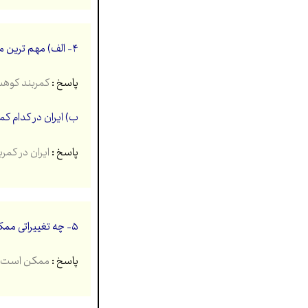
۴- الف) مهم ترین مناطق زلزله خیز جهان کدام اند؟ (۰.۷۵ نمره)
پاسخ :
کمربند کوهستانی آلپ – هیمالیا (۰.۲۵) ک
ب) ایران در کدام کم
پاسخ :
ایران در کمربن
۵- چه تغییراتی ممکن است پیش از وقوع زمین لرزه در آب های زیرزمینی ایجاد شود؟
پاسخ :
ممکن است سطح آب زیر 