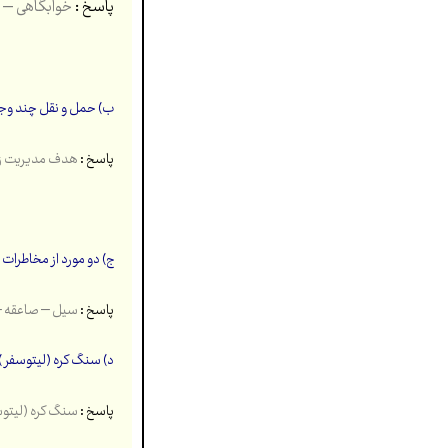
پاسخ :
خوابگاهی – ص
ب) حمل و نقل چند وجه
پاسخ :
هدف مدیریت زمان (کاهش زمان) (۵
ج) دو مورد از مخاطرات 
پاسخ :
سیل – صاعقه – 
د) سنگ کره (لیتوسفر) 
پاسخ :
سنگ کره (لیتوسفر) شامل پوسته (.۲۵