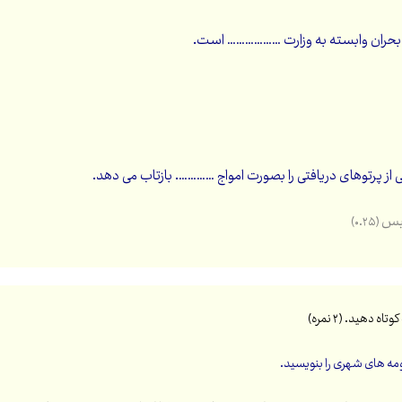
بحران وابسته به وزارت ……………… است.
ز پرتوهای دریافتی را بصورت امواج …………. بازتاب می دهد.
طیس
(۰.۲۵)
(۲ نمره)
حومه های شهری را بنویسید.