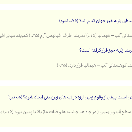
مربند اطراف اقیانوس آرام (۰.۲۵) کمربند میانی اقیانوس اطلس (۰.۲۵)
ربند زلزله خیز قرار گرفته است؟
د کوهستانی آلپ – هیمالیا قرار دارد. (۰.۲۵)
(۰.۵ نمره)
زمینی ( در چاه ها، چشمه ها و قنات ها) بالا یا پایین برود (۰.۲۵) یا ترکیب شیمیایی آن ها تغییر یابد. (۰.۲۵)