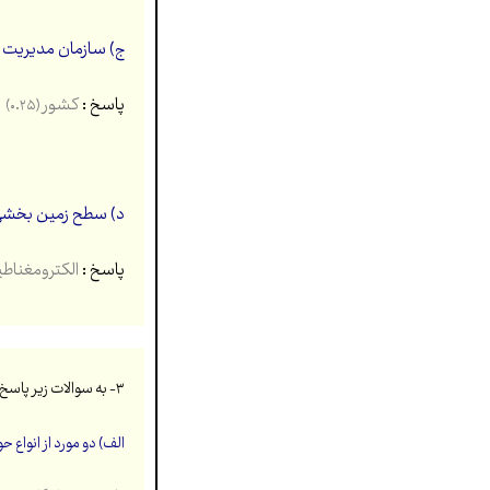
ج) سازمان مدیریت 
پاسخ :
کشور
(۰.۲۵)
د) سطح زمین بخشی ا
پاسخ :
الکترومغنا
۳- به سوالات زیر پاسخ کوتاه دهید.
الف) دو مورد از انواع 