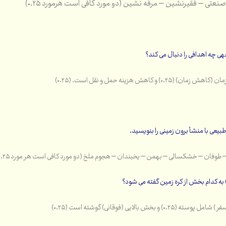
نعتی – فقیرنشین – مرفه نشین (دو مورد کافی است هرمورد ۰.۲۵)
ی چه اهدافی را دنبال می کند؟
۰.۲) و کاهش هزینه حمل و نقل است. (۰.۲۵)
طبیعی با منشأ برون زمینی را بنویسید.
طوفان – خشکسالی – بهمن – یخبندان – هجوم ملخ (دو مورد کافی است هر مورد ۰.۲۵)
به کدام بخش از کره زمین گفته می شود؟
۰) و بخش بالایی (فوقانی) گوشته است (۰.۲۵)