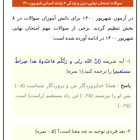
سوالات امتحان نهایی دین و زندگی ۳ رشته انسانی شهریور ۱۴۰۰
در آزمون شهریور ۱۴۰۰ برای دانش آموزان سوالات در ۸
بخش تنظیم گردید. برخی از سوالات مهم امتحان نهایی
شهریور ۱۴۰۰ در ادامه آورده شده است:
۱- آیه شریفه
(اِنَّ الله ربّی و رَبُّکُم فاعبُدوهُ هذا صِراطٌ
مستَقیم)
را ترجمه کنید.(۱ نمره)
پاسخ
: همانا خداپروردگار من و پروردگار شماست (۰.۵)
پس او را بپرستید (۰.۲۵) این راه مستقیم (راست) است.
(۰.۲۵)
۲- بعد فردی توحید به چه معنا است
؟ (۰.۵ نمره)