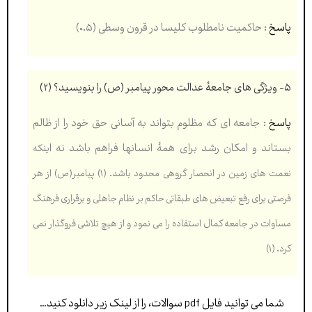
پاسخ
: حاکمیت نامطلوب کلیسا در قرون وسطی (۰.۵)
۵- ویژگی های جامعۀ عدالت محور پیامبر (ص) را بنویسید؟
(۲)
پاسخ
: جامعه ای که مظلوم بتواند به آسانی حق خود را از ظالم
بستاند و امکان رشد برای همۀ انسانها فراهم باشد نه ا
ینکه
نعمت های زمین در انحصار گروهی محدود باشد. (۱) پیامبر(ص) از هر
فرصتی برای رفع تبعیض های
طبقاتی حاکم بر نظام جاهلی و برقراری فرهنگ
مساوات در جامعه کمال استفاده را می نمود و از هیچ تلاشی فروگذار
نمی
کرد. (۱)
شما می توانید فایل pdf سوالات، را از لینک زیر دانلود کنید…