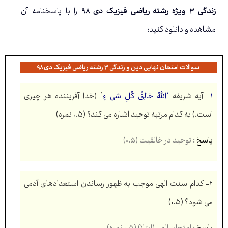
زندگی ۳ ویژه رشته ریاضی فیزیک دی ۹۸
را با پاسخنامه آن
مشاهده و دانلود کنید:
سوالات امتحان نهایی دین و زندگی ۳ رشته ریاضی فیزیک دی ۹۸
۱-
آیه شریفه
“اللهُ خالِقُ کُلِ شی ءٍ
” (خدا آفریننده هر چیزی
است.) به کدام مرتبه توحید اشاره می کند؟ (۰.۵ نمره)
پاسخ
: توحید در خالقیت (۰.۵)
۲- کدام سنت الهی موجب به ظهور رساندن استعدادهای آدمی
می شود
؟ (۰.۵)
پاسخ
: امتحان الهی (ابتلا) (۰.۵ نمره)