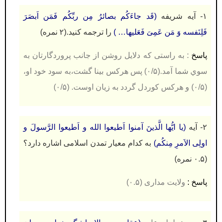
۱- آیه شریفه
(قَد جاءَکُم بصائرُ مِن ربِّکُم فَمَن اَبصَرَ
فَلِنَفسه وَ مَن عَمِیَ فَعَلیها… )
را ترجمه کنید.(۲ نمره)
پاسخ
: به راستی که دلایل روشن از جانب پروردگارتان به
سوي شما آمد.(۰/۵) پس هرکس بینا گشت،به سود خود او،
(۰/۵) و هرکس کوردل گردد به زیان اوست. (۰/۵)
۲- آیه
(یا ایُّها الَّذینَ آمنوا اَطیعوا الله و اَطیعوا الرَّسولَ و
اولِی الاَمرِ مِنکُم)
به کدام معیار تمدن اسلامی اشاره دارد؟
(۰.۵ نمره)
پاسخ :
ولایت مداری (۰.۵)