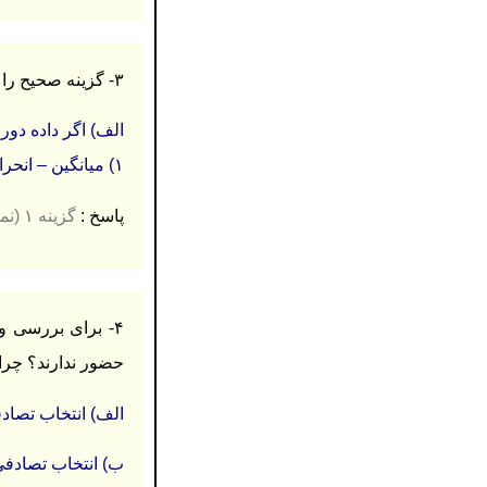
۳- گزينه صحیح را انتخاب كنید. (۰.۲۵ نمره)
الف) اگر داده دور 
۱) میانگین – انحراف معیار ۲) میانگین – دامنه میان چارکی ۳) میانه – دامنه میان چراکی ۴) میانه – انحراف معیار
پاسخ :
گزینه ۱ (نمیانگین – انحراف معیار) (۰.۲۵)
۴- برای بررسی 
حضور ندارند؟ چرا ؟ (۰.۷۵ 
الف) انتخاب تصاد
ب) انتخاب تصادفی