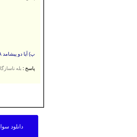
پ) آیا دو پیشامد A و B ناسازگارند؟ چرا؟
پاسخ :
بله ناسازگارند. (0.25) زیرا A∩B=Ø (اشتراک دو مجم
دانلود سوا