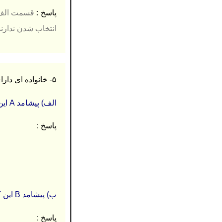
پاسخ :
انتخاب شدن ندارند. (۵
۵- خانواده ای دارای سه فرزند است. (۱.۷۵ نمره)
الف) پیشامد A این که فقط دو فرزند پسر باشد را مشخص کنید.پ
پاسخ :
ب) پیشامد B این که فرزندان هم جنس باشند را مشخص کنید.
پاسخ :