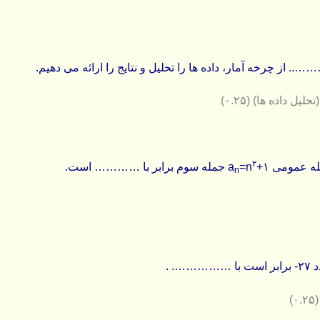
 از چرخه آمار، داده ها را تحلیل و نتایج را ارائه می دهیم.
تحلیل داده ها)
(۰.۲۵)
۲
له عمومی a
+۱ جمله سوم برابر با ………… است.
=n
n
…. .
(۰.۲۵)