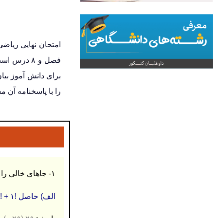
فصل و ۸ د
برای دانش آموز بیا
را با پاسخنامه آن مش
۱- جاهای خالی را با عبارات مناسب پر کنید. (۱ نمره)
الف) حاصل !۱ + !۴ برابر است با …………………….. .