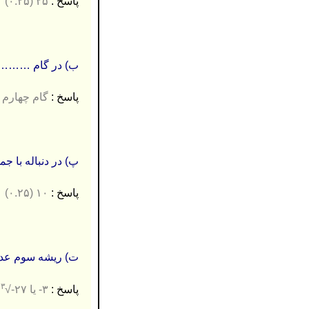
پاسخ :
۲۵
(۰.۲۵)
ب) در گام ……………..
پاسخ :
گام چهارم (
پ) در دنباله با جم
پاسخ :
۱۰
(۰.۲۵)
ت) ریشه سوم عدد ۲۷- برابر است با …………
۳
پاسخ :
۳- یا ۲۷-√