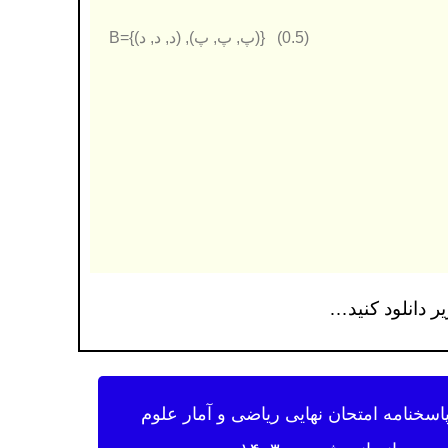
(0.5) {(پ, پ, پ), (د, د, د)}=B
پاسخنامه امتحان نهایی ریاضی و آمار علوم