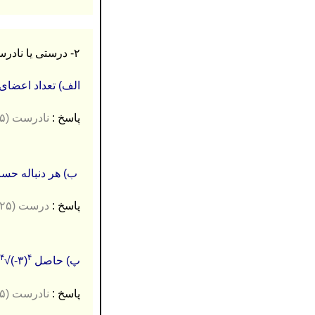
۲- درستی يا نادرستی جمله های زير را مشخص كنید. (۰.۷۵ نمره)
الف) تعداد اعضای ف
پاسخ :
نادرست (۰.۲۵)
ب) هر دنباله حساب
پاسخ :
درست (۰.۲۵)
۴
۴
پ) حاصل
(۳-)√
پاسخ :
نادرست (۰.۲۵)