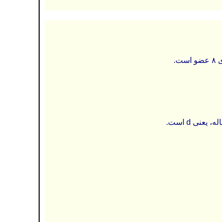
.
نی d است.