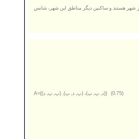
 منطقه از شهر هستند و ساکنین دیگر مناطق این شهر، شانس
(0.75) {(د, پ, پ)، (پ, د, پ), (پ, پ, د)}=A