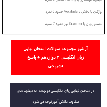
واژگان یا بخش Vocabulary حدود 6 نمره.
دستور زبان یا Grammer نیز حدود 7 نمره.
آرشیو مجموعه سوالات امتحان نهایی
زبان انگلیسی ۳ دوازدهم + پاسخ
تشریحی
در امتحان نهایی زبان انگلیسی دوازدهم، به مهارت های
متفاوت دانش آموز توجه می شود.