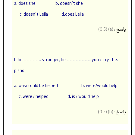
a. does she b. doesn’t she
c. doesn’t Leila d.does Leila
پاسخ :
(a) (0.5)
.If he …………….. stronger, he …………………… you carry the
piano
a. was/ could be helped b. were/would help
c. were / helped d. is / would help
پاسخ
: (b) (0.5)