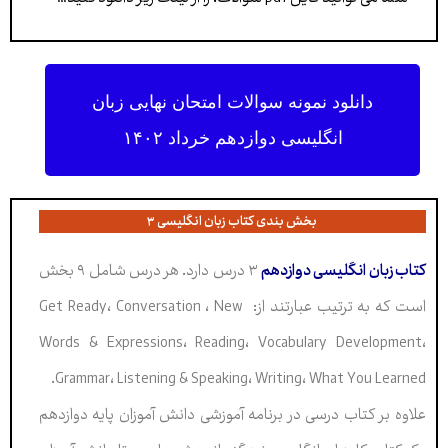
دانلود نمونه سوالات امتحان نهایی زبان
انگلیسی دوازدهم خرداد ۱۴۰۲
بخش بندی کتاب زبان انگلیسی ۳
کتاب زبان انگلیسی دوازدهم
۳ درس دارد. هر درس شامل ۹ بخش
است که به ترتیب عبارتند از:
Get Ready، Conversation ، New
Words & Expressions، Reading، Vocabulary Development،
Grammar، Listening & Speaking، Writing، What You Learned.
علاوه بر کتاب درسی در برنامه آموزشی دانش آموزان پایه دوازدهم