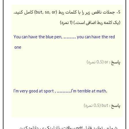
5- جملات ناقص زیر را با کلمات ربط (but, so, or) کامل کنید.
(یک کلمه ربط اضافی است.) (1 نمره)
You can have the blue pen, …………. you can have the red
one
پاسخ
: or (0.5 نمره)
I’m very good at sport , ……………I’m terrible at math.
پاسخ
: but (0.5 نمره)
شما می توانید فایل pdf سوالات، را از لینک زیر دانلود کنید…