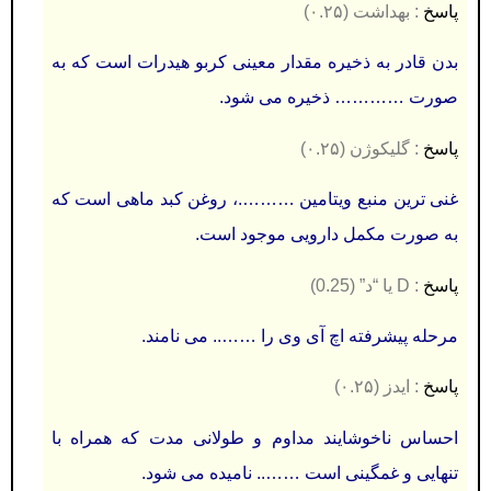
پاسخ
: بهداشت (۰.۲۵)
بدن قادر به ذخیره مقدار معینی کربو هیدرات است که به
صورت ………… ذخیره می شود.
پاسخ
: گلیکوژن (۰.۲۵)
غنی ترین منبع ویتامین ……….، روغن کبد ماهی است که
به صورت مکمل دارویی موجود است.
پاسخ
: D یا “د” (0.25)
مرحله پیشرفته اچ آی وی را …….. می نامند.
پاسخ
: ایدز (۰.۲۵)
احساس ناخوشایند مداوم و طولانی مدت که همراه با
تنهایی و غمگینی است …….. نامیده می شود.