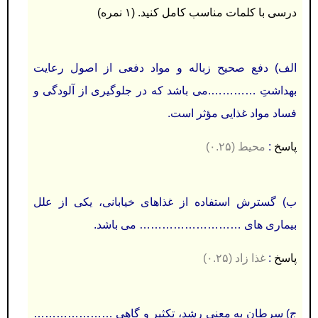
درسی با كلمات مناسب كامل كنید. (۱ نمره)
الف) دفع صحیح زباله و مواد دفعی از اصول رعايت
بهداشتِ ………….می باشد كه در جلوگیری از آلودگی و
فساد مواد غذايی مؤثر است.
پاسخ
:
محیط (۰.۲۵)
ب) گسترش استفاده از غذاهای خیابانی، يکی از علل
بیماری های ……………………… می باشد.
پاسخ
:
غذا زاد (۰.۲۵)
ج) سرطان به معنی رشد، تکثیر و گاهی …………………