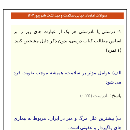
سوالات امتحان نهایی سلامت و بهداشت شهریور ۱۴۰۲
۱- درستی يا نادرستی هر يک از عبارت های زير را بر
اساس مطالب كتاب درسی، بدون ذكر دلیل مشخص كنید.
(۱ نمره)
الف) عوامل مؤثر بر سلامت، همیشه موجب تقويت فرد
می شود.
پاسخ :
نادرست (۰.۲۵)
ب) بیشترين علل مرگ و میر در ايران، مربوط به بیماری
های واگیردار و عفونی است.