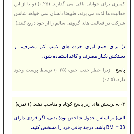
كمتری برای جوانان باقی می گذارند. (۰.۲۵) (و یا از این
فعالیت ها لذت می برند، طبیعتا دلشان نمی خواهد شانس
شركت در فعالیت های گروهی سالم را از خود دریغ كنند.)
د) برای جمع آوری خرده های لامپ كم مصرف، از
دستکش يکبار مصرف و كاغذ استفاده شود.
پاسخ
:
زیرا خطر جذب جیوه (۰.۲۵) توسط پوست وجود
دارد. (۰.۲۵)
۴- به پرسش های زير پاسخ كوتاه و مناسب دهید. (۱ نمره)
الف) بر اساس جدول شاخص تودۀ بدنی، اگر فردی دارای
33 = BMI باشد، درجۀ چاقی فرد را مشخص كنید.