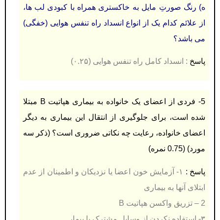
ه) رنگ صورتِ مايل به خاكستری همراه با كبودی لب ها،
از علائم كدام يک از انواع انسداد راه تنفس هوايی (خفگی)
می باشد؟
پاسخ
:
انسداد كامل راه تنفس هوایی (۰.۲۵)
5- فردی از اعضای يک خانواده به بیماری هپاتیت B مبتلا
شده است، برای جلوگیری از انتقال اين بیماری به ديگر
اعضای خانواده، رعايت چه نکاتی ضروری است؟ (ذكر سه
مورد) (0.75 نمره)
پاسخ :
۱- آزمایش خون اعضا یا نزدیکان و اطمینان از عدم
ابتلای آنها به بیماری
2 – تزریق واكسن هپاتیت B
۳- استفاده نکردن از وسایل مشترک با بیمار