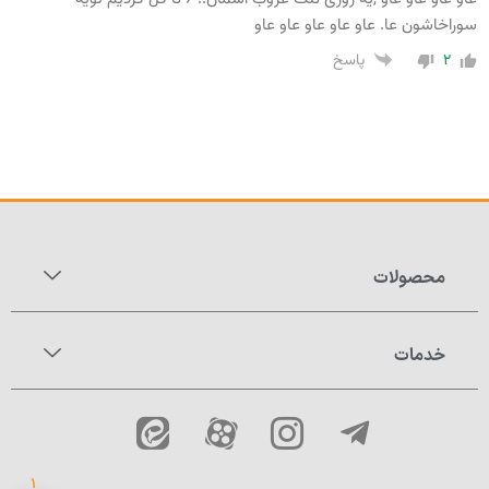
سوراخاشون عا. عاو عاو عاو عاو عاو
۲
پاسخ
محصولات
خدمات
۱