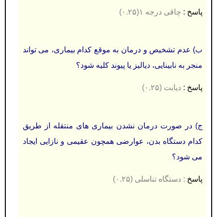
پاسخ :
چاقی درجه ۱(۰.۲۵)
ب) عدم تشخیص و درمان به موقع كدام بیماری، می تواند
منجر به نابینايی، ديالیز يا پیوند كلیه شود؟
پاسخ :
دیابت (۰.۲۵)
ج) در صورت درمان نشدن بیماری های منتقله از طريق
كدام دستگاه بدن، عوارضی همچون عقیمی و نازايی ايجاد
می شود؟
پاسخ
:
دستگاه تناسلی (۰.۲۵)