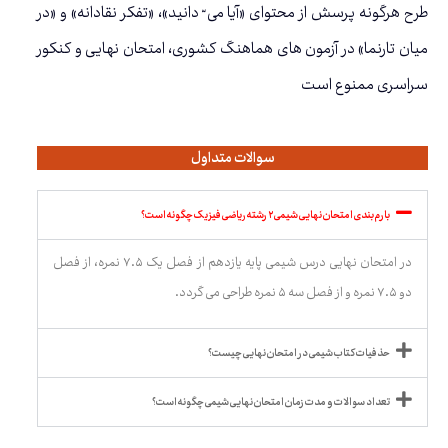
طرح هرگونه پرسش از محتوای «آیا می ّ دانید»، «تفکر نقادانه» و «در
میان تارنما» در آزمون های هماهنگ کشوری، امتحان نهایی و کنکور
سراسری ممنوع است
سوالات متداول
بارم بندی امتحان نهایی شیمی ۲ رشته ریاضی فیزیک چگونه است؟
در امتحان نهایی درس شیمی پایه یازدهم از فصل یک ۷.۵ نمره، از فصل
دو ۷.۵ نمره و از فصل سه ۵ نمره طراحی می گردد.
حذفیات کتاب شیمی در امتحان نهایی چیست؟
تعداد سوالات و مدت زمان امتحان نهایی شیمی چگونه است؟