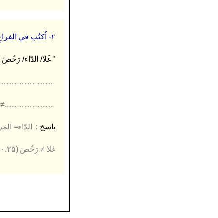
۲- اُکتُب في الفراغِ الکلمتینِ المُترادفَین و الکلمتَینِ المُتضادتَینِ:
” غَلا/ الدّاء/ رَخُصَ
 ………………..
 ………………….
پاسخ
: الدّاء= المَرض 
غلا ≠ رَخُصَ (۰.۲۵