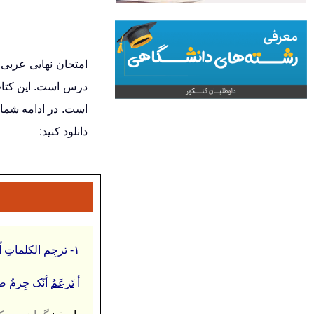
است. در ادامه شما 
دانلود کنید:
۱- ترجِم الکلماتِ اّلتي تَحتَها خَطّ:
أ
تَزعَمُ
أنّک جِرمٌ صغ