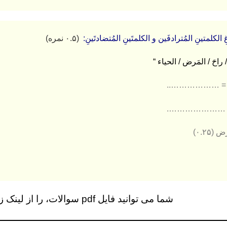
(۰.۵ نمره)
 / راحَ / المَرض / الحیاء “
………………… =
………………..≠
(۰.۲۵)
شما می توانید فایل pdf سوالات، را از لینک زیر دانلود کنید…