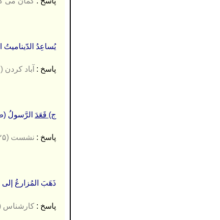
پاسخ :
گمان می کنی (
یُساعِدُ الدّینامیتُ
پاسخ :
آباد کردن (۰.۲۵)
ج)
قَعَدَ
الرَّسولُ (ص
پاسخ :
نشست (۰.۲۵)
ذَهَبَ المُزارعُ إلی
پاسخ :
کارشناس
.۲۵)