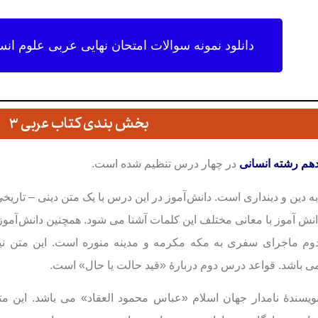
دانلود نمونه سوالات امتحان نهایی عربی علوم انسانی
بخش بندی کتاب عربی ۳
دهم رشته انسانی
در چهار درس تنظیم شده است.
 دين و دينداری است. دانش آموز در اين درس با يک متن دينی – تاريخ
 دانش آموز با معانی مختلف اين کلمات آشنا می شود. همچنين دانش آموز م
 ماجرای سفری به مکه مکرمه و مدينە منوره است. اين متن نيز
 باشد. قواعد درس دوم دربارۀ «قيد حالت يا حال» است.
سندۀ نامدار جهان اسلام
«
عباس محمود العقاد
» می باشد
.
اين مت