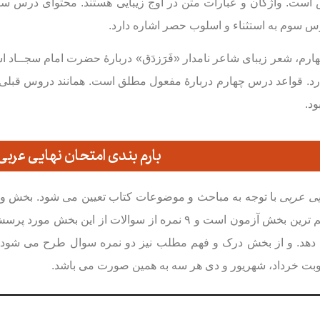
 است
.
واژگان و عبارات متن در اوج زيبايی هستند
.
محتوای درس سوم 
س سوم به استثناء و اسلوب حصر اشاره دارد.
، شعر زيبای شاعر نامدار «فَرَزدَق» دربارۀ حضرت امام سجــاد ا
ارد. قواعد درس چهارم دربارۀ مفعول مطلق است. همانند دروس قبل
د.
بارم بندی امتحان نهایی عربی
یی عربی
نوبت خرداد، شهریور و دی هر سه به همین صورت می باشد.