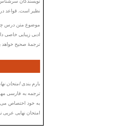
نويسندگان سرشناس
نظير است
.
قواعد در
موضوع متن درس چهارم
ادبی زيبايی خاصی د
ترجمۀ صحيح خواهد بو
بارم بندی
امتحان نها
امتحان نهایی عربی 