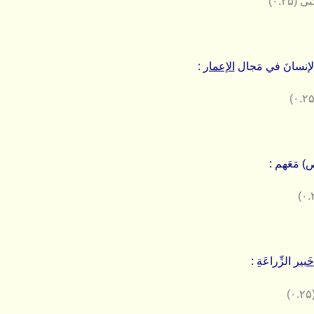
۰.۲۵)
 الإنسانَ في مَجال
الإعمار
:
) مَعَهم :
خَبیر
الزِّراعَةِ :
(۰