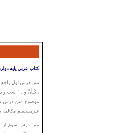
کتاب عربی پايە دواز
متن درس اول راجع به
، کَـأَنَّ و…” است و
موضوع متن درس دوم
غیرمستقیم مکالمه می
متن درس سوم از نوي