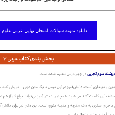
دانلود نمونه سوالات امتحان نهایی عربی علوم تجر
بخش بندی کتاب عربی ۳
م رشته علوم تجربی
در چهار درس تنظیم شده است.
ين و دينداری است. دانش آموز در اين درس با يک متن دينی – تاريخی آشنا م
مختلف اين کلمات آشنا می شود. همچنين دانش آموز می تواند انواع لا را از ه
جرای سفری به مکه مکرمه و مدينە منوره است. اين متن نيز برای دانش آ
ربارۀ «قيد حالت يا حال» است.