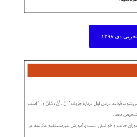
بی دی ۱۳۹۸
ی شود. قواعد درس اول دربارۀ حروف ”
إنَّ ، أَنَّ ، کَـأَنَّ و…” است
م تشخيص دهد.
موزان جالب و خواندنی است و آموزش غیرمستقیم مکالمه می