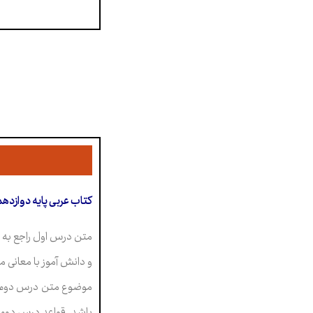
کتاب عربی پايە دوازده
متن درس اول راجع به د
و دانش آموز با معانی 
موضوع متن درس دوم ما
باشد. قواعد درس دوم د