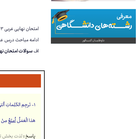
اف
سوالات امتحان نهایی عربی ۳ ویژه رشته
۱- تَرجِمِ الکَلِماتِ اّلتي تَحتَها خَطُّ:
هذا الْعَمَلُ
اُمتَعُ
مِنْ ق
پاسخ :
لذت بخش تر