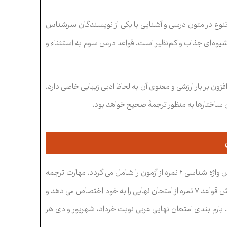
تنوع در متون درسی و آشنايی با يکی از نويسندگان سرشناس
 شيوه ای جذاب و کم نظير است
.
قواعد درس سوم به استثناء و
ون بر بار ارزشی و معنوی آن به لحاظ ادبی زيبايی خاصی دارد.
اختارها به منظور ترجمۀ صحيح خواهد بود.
با توجه به مباحث و موضوعات کتاب تعیین می شود. بخش واژه شناسی ۲ نمره از آزمون را شامل می گردد. مهارت ترجمه
به فارسی مهم ترین بخش آزمون است و ۹ نمره از سوالات از این بخش مورد پرسش قرار می گیرد. بخش قواعد ۷ نمره از امتحان نهایی را به خود اختصاص می دهد و
 شود. امتحان از ۲۰ نمره و به صورت کتبی است. بارم بندی امتحان نهایی عربی نوبت خرداد، شهریور و دی هر