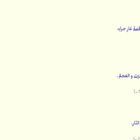
ِمَة
غارِ حِراءٍ.
َرْتَ
و العَجَمُ .
نّارِ.