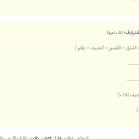
لمُترادِفَ:
(۰.۵ نمره)
 المُنَوَّر – العُصور – اَلحَنیف – یَعْلو )
…………
…………
یف (۰.۲۵)
شما می توانید فایل pdf سوالات، را از لینک زیر دانلود کنید…