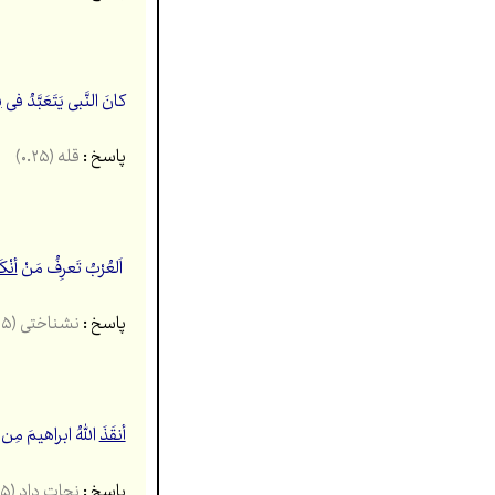
کانَ النَّبی یَتَعَبَّدُ فی
ق
پاسخ :
قله
(۰.۲۵)
اَلعُرْبُ تَعرِفُ مَنْ
أنْک
پاسخ :
نشناختی
(۰.۲۵)
أنقَذَ
اللهُ ابراهیمَ مِن ال
پاسخ :
نجات داد
(۰.۲۵)