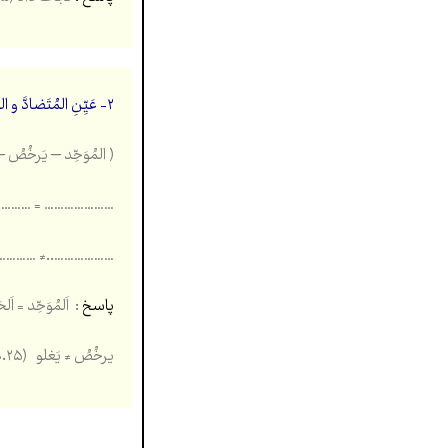
۲-
عَیِّنِ المُتَضادَّ و ا
( المُوَحِّد – یَرخُصُ –
……… = ………………..
……..≠ ………………….
پاسخ
: اَلمُوَحِّد = اَلحَن
یرخُصُ ≠ یَغلو (۰.۲۵)