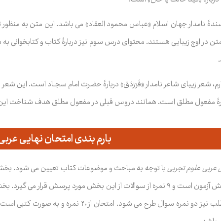
دۀ نامدار جهان اسلام
«
عباس محمود العقاد
» می باشد
.
اين متن به منظور 
متن در اوج زيبايی هستند
.
محتوای درس سوم نيز دربارۀ کتاب و کتابخوانی به
عر زيبای شاعر نامدار «فَرَزدَق» دربارۀ حضرت امام سجــاد است. اين شعر افز
رۀ مفعول مطلق است. همانند دروس قبلی در مفعول مطلق هدف شناخت اين س
بارم بندی امتحان نهایی عربی
 عربی علوم تجربی
از بخش درک و فهم مطلب نیز دو نمره سوال طرح می