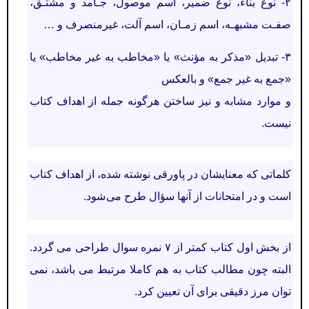
۲- نوع بناء، نوع ضمير، اسم موصول، جـامد و مشتـق،
صفـت مشبهـه، اسم زمـان، اسم آلت، غير
منصرف و …
۳-
تبديل «مذکر به مؤنث» يا «مخاطب به غير مخاطب» يا
«جمع به غير جمع» و بالعکس
و موارد مشابه و نيز ساختن هرگونه جمله از اهداف کتاب
نيست.
کلماتی که معنايشان در پاورقی نوشته شده، از اهداف کتاب
است و در امتحانات از آنها سؤال طرح می شود.
از بخش اول کتاب کمتر از ۷ نمره سوال طراحی می گردد.
البته چون مطالب کتاب به هم کاملا مرتبط می باشد، نمی
توان مرز دقیقی برای آن تعیین کرد.