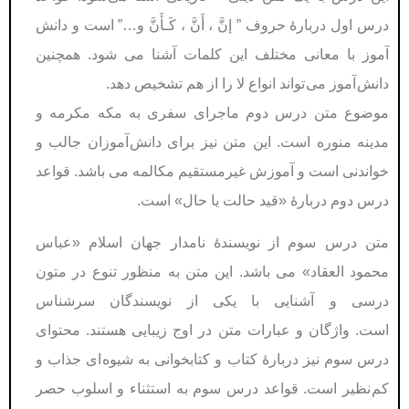
درس اول دربارۀ حروف ”
إنَّ ، أَنَّ ، کَـأَنَّ و…” است و دانش
آموز با معانی مختلف اين کلمات آشنا می شود. همچنين
دانش آموز می تواند انواع لا را از هم تشخيص دهد.
موضوع متن درس دوم ماجرای سفری به مکه مکرمه و
مدينە منوره است. اين متن نيز برای دانش آموزان جالب و
خواندنی است و آموزش غیرمستقیم مکالمه می باشد. قواعد
درس دوم دربارۀ «قيد حالت يا حال» است.
متن درس سوم از نويسندۀ نامدار جهان اسلام
«
عباس
محمود العقاد
» می باشد
.
اين متن به منظور تنوع در متون
درسی و آشنايی با يکی از نويسندگان سرشناس
است
.
واژگان و عبارات متن در اوج زيبايی هستند
.
محتوای
درس سوم نيز دربارۀ کتاب و کتابخوانی به شيوه ای جذاب و
کم نظير است
.
قواعد درس سوم به استثناء و اسلوب حصر