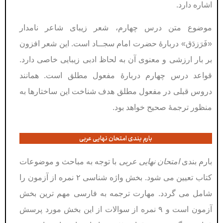
اشاره دارد.
موضوع متن درس چهارم، شعر زيبای شاعر نامدار
«فَرَزدَق» دربارۀ حضرت امام سجــاد است. اين شعر افزون
بر بار ارزشی و معنوی آن به لحاظ ادبی زيبايی خاصی دارد.
قواعد درس چهارم دربارۀ مفعول مطلق است. همانند
دروس قبلی در مفعول مطلق هدف شناخت اين ساختارها به
منظور ترجمۀ صحيح خواهد بود.
بارم بندی امتحان نهایی عربی
بارم بندی
امتحان نهایی عربی
با توجه به مباحث و موضوعات
کتاب تعیین می شود. بخش واژه شناسی ۲ نمره از آزمون را
شامل می گردد. مهارت ترجمه به فارسی مهم ترین بخش
آزمون است و ۹ نمره از سوالات از این بخش مورد پرسش