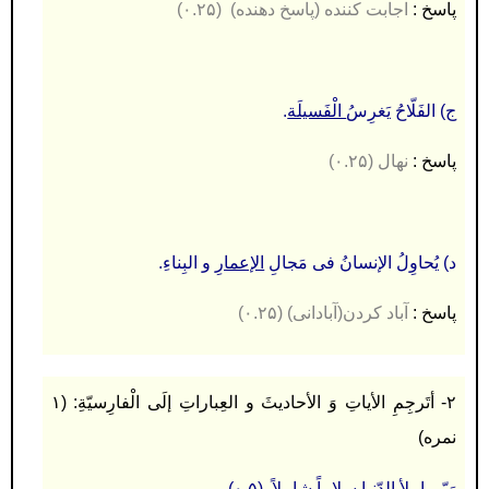
پاسخ :
اجابت کننده (پاسخ دهنده) (۰.۲۵)
ج) الفَلّاحُ یَغرِسُ
الْفَسیلَة
.
پاسخ :
نهال (۰.۲۵)
د) یُحاوِلُ الإنسانُ فی مَجالِ
الإعمارِ
و البِناءِ.
پاسخ :
آباد کردن(آبادانی) (۰.۲۵)
۲- أتَرجِمِ الأیاتِ وَ الأحادیثَ و العِباراتِ إلَی الْفارِسیّةِ: (۱
نمره)
رَبّی اِملأِ الدّنیا سلاماً شاملاً. (۰.۵)