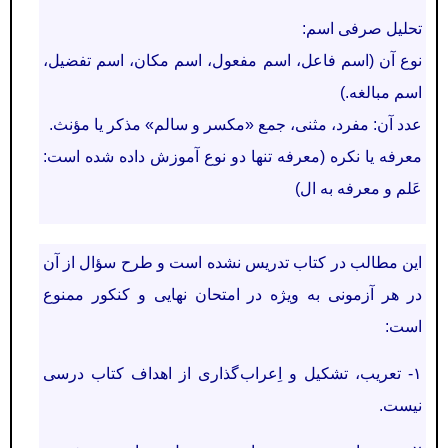
تحليل صرفی اسم:
نوع آن
(اسم فاعل، اسم مفعول، اسم مكان، اسم تفضيل،
اسم مبالغه.)
عدد آن:
مفرد، مثنی، جمع «مكسر و سالم» مذكر يا مؤنث.
معرفه يا نكره
(معرفه تنها دو نوع آموزش داده شده است:
عَلم و معرفه به ال)
اين مطالب در كتاب تدريس نشده است و طرح سؤال از آن
در هر آزمونی به ويژه در امتحان نهایی و كنكور ممنوع
است:
۱- تعريب، تشکيل و اِعراب گذاری از اهداف کتاب درسی
نيست.