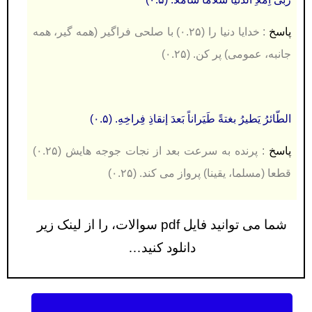
پاسخ
:
خدایا دنیا را (۰.۲۵) با صلحی فراگیر (همه گیر، همه
جانبه، عمومی) پر کن. (۰.۲۵)
الطّائرُ یَطیرُ بغتةً طَیَراناً بَعدَ إنقاذِ فِراخِهِ. (۰.۵)
پاسخ
:
پرنده به سرعت بعد از نجات جوجه هایش (۰.۲۵)
قطعا (مسلما، یقینا) پرواز می کند. (۰.۲۵)
شما می توانید فایل pdf سوالات، را از لینک زیر
دانلود کنید…