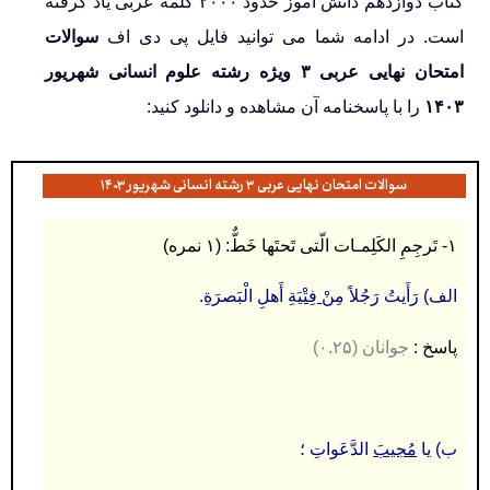
کتاب دوازدهم دانش آموز حدود ۲۰۰۰ کلمه عربی یاد گرفته
است. در ادامه شما می توانید فایل پی دی اف
سوالات
امتحان نهایی عربی ۳ ویژه رشته علوم انسانی شهریور
۱۴۰۳
را با پاسخنامه آن مشاهده و دانلود کنید:
سوالات امتحان نهایی عربی ۳ رشته انسانی شهریور ۱۴۰۳
۱-
تَرجِمِ الکَلِمـات الّتی تَحتَها خَطٌّ: (۱ نمره)
الف) رَأَیتُ رَجُلاً مِنْ
فِتْیَةِ
أَهلِ الْبَصرَةِ.
پاسخ :
جوانان (۰.۲۵)
ب) یا
مُجیبَ
الدَّعَواتِ ؛