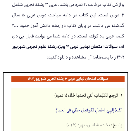
و از کل کتاب در قالب ۲۰ نمره می باشد. عربی ۳ رشته تجربی شامل
۴ درس است. این کتاب در ادامه مباحث درس عربی ۵ سال
گذشته می باشد. در پایان کتاب دوازدهم دانش آموز حدود ۲۰۰۰
کلمه عربی یاد گرفته است. در ادامه شما می توانید فایل پی دی
اف
سوالات امتحان نهایی عربی ۳ ویژه رشته علوم تجربی شهریور
۱۴۰۲
را با پاسخنامه آن مشاهده و دانلود کنید:
سوالات امتحان نهایی عربی ۳ رشته تجربی شهریور ۱۴۰۲
۱- تَرجِمِ الکَلِماتِ اّلتي تَحتَها خَطُّ: (۱ نمره)
الف) إلهِي! اجْعلِ التّوفیقَ
حظّي
فِِی الحَیاةِ.
پاسخ :
بخت، شانس، بهره (۰.۲۵)