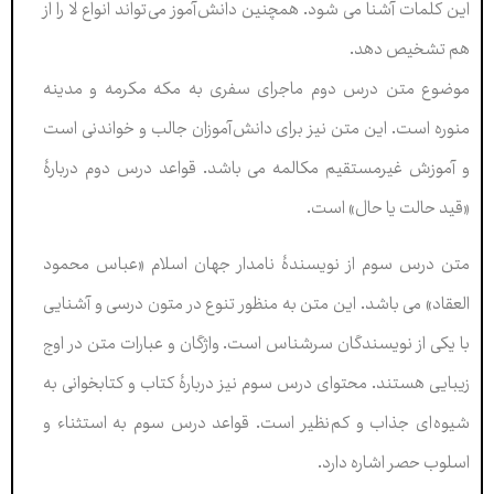
اين کلمات آشنا می شود. همچنين دانش آموز می تواند انواع لا را از
هم تشخيص دهد.
موضوع متن درس دوم ماجرای سفری به مکه مکرمه و مدينە
منوره است. اين متن نيز برای دانش آموزان جالب و خواندنی است
و آموزش غیرمستقیم مکالمه می باشد. قواعد درس دوم دربارۀ
«قيد حالت يا حال» است.
متن درس سوم از نويسندۀ نامدار جهان اسلام
«
عباس محمود
العقاد
» می باشد
.
اين متن به منظور تنوع در متون درسی و آشنايی
با يکی از نويسندگان سرشناس است
.
واژگان و عبارات متن در اوج
زيبايی هستند
.
محتوای درس سوم نيز دربارۀ کتاب و کتابخوانی به
شيوه ای جذاب و کم نظير است
.
قواعد درس سوم به استثناء و
اسلوب حصر اشاره دارد.