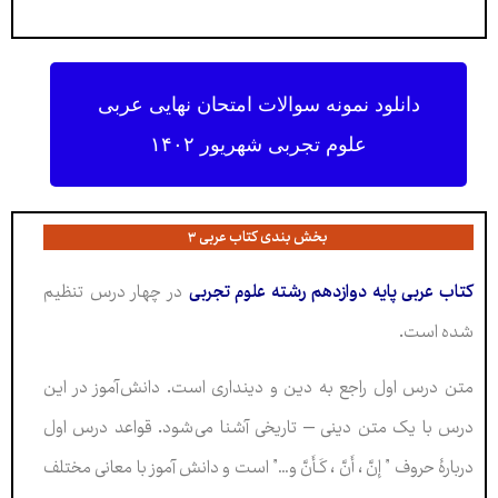
دانلود نمونه سوالات امتحان نهایی عربی
علوم تجربی شهریور ۱۴۰۲
بخش بندی کتاب عربی ۳
کتاب عربی پايە دوازدهم رشته علوم تجربی
در چهار درس تنظیم
شده است.
متن درس اول راجع به دين و دينداری است. دانش آموز در اين
درس با يک متن دينی – تاريخی آشنا می شود. قواعد درس اول
دربارۀ حروف ”
إنَّ ، أَنَّ ، کَـأَنَّ و…” است و دانش آموز با معانی مختلف