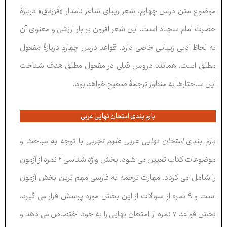
موضوع متن درس چهارم، شعر زيبای شاعر نامدار «فَرَزدَق» دربارۀ
حضرت امام سجــاد است. اين شعر افزون بر بار ارزشی و معنوی آن
به لحاظ ادبی زيبايی خاصی دارد. قواعد درس چهارم دربارۀ مفعول
مطلق است. همانند دروس قبلی در مفعول مطلق هدف شناخت
اين ساختارها به منظور ترجمۀ صحيح خواهد بود.
بارم بندی امتحان نهایی عربی
بارم بندی
امتحان نهایی عربی علوم تجربی
با توجه به مباحث و
موضوعات کتاب تعیین می شود. بخش واژه شناسی ۲ نمره از آزمون
را شامل می گردد. مهارت ترجمه به فارسی مهم ترین بخش آزمون
است و ۹ نمره از سوالات از این بخش مورد پرسش قرار می گیرد.
بخش قواعد ۷ نمره از امتحان نهایی را به خود اختصاص می دهد و