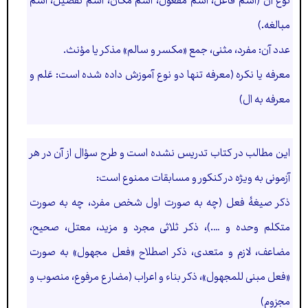
نوع آن
(اسم فاعل، اسم مفعول، اسم مكان، اسم تفضيل، اسم
مبالغه.)
عدد آن:
مفرد، مثنی، جمع «مكسر و سالم» مذكر يا مؤنث.
معرفه يا نكره
(معرفه تنها دو نوع آموزش داده شده است: عَلم و
معرفه به ال)
اين مطالب در كتاب تدريس نشده است و طرح سؤال از آن در هر
آزمونی به ويژه در كنكور و مسابقات ممنوع است:
ذكر صيغۀ فعل (چه به صورت اول شخص مفرد، چه به صورت
متكلم وحده و ….)، ذكر ثلاثی مجرد و مزيد، معتل، صحيح،
مضاعف، لازم و متعدی، ذكر اصطلاح «فعل مجهول» به صورت
«فعل مبنی للمجهول»، ذكر بناء و اعراب (مضارع مرفوع، منصوب و
مجزوم)