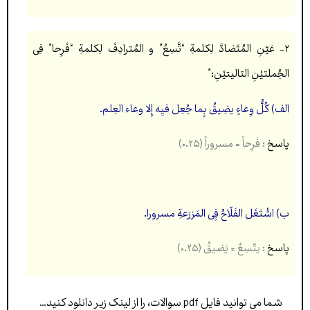
۲- عَیّنِ المُتَضادَّ لِکلمةِ “تَّسِعُ” و المُترادِفَ لِکلمةِ “فَرِحا” فِی
الجُملتیْنِ التالیتیْنِ:”
الف) کُلُّ وِعاءٍ یضِیقُ بِِما جُعِل فیِه إِلا وعاء العِلم.
پاسخ
: فَرِحاً = مسروراً (۰.۲۵)
ب) اشْتَغَل الفَلّاحُ فِِی المَزرَعةِ مسرورا.
پاسخ
: یتّسِعُ ≠ یَضیقُ (۰.۲۵)
شما می توانید فایل pdf سوالات، را از لینک زیر دانلود کنید…