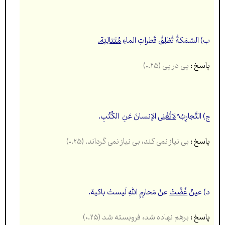
ب) السّمَکةُ تُطْلِقُ قَطراتِ الماءِ
مُتَتالِیَة.
پاسخ :
پی در پی
(۰.۲۵)
ج) التَّجارِبُ ُ
لاتُغْنِی
الإنسانَ عَنِ الکُتُبِ.
پاسخ :
بی نیاز نمی کند، بی نیاز نمی گرداند.
(۰.۲۵)
د) عینٌ
غُضَّتْ
عنْ مَحارِمِ اللهِ لَیستْ باکیة.
پاسخ :
برهم نهاده شد، فروبسته شد (۰.۲۵)