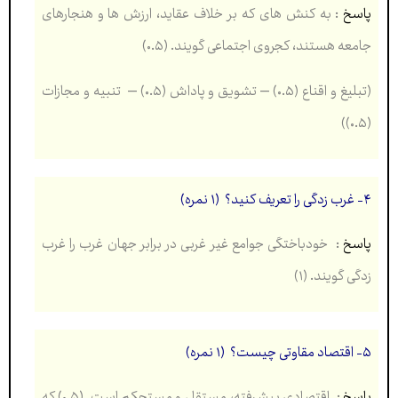
پاسخ
:
به کنش های که بر خلاف عقاید، ارزش ها و هنجارهای
جامعه هستند، کجروی اجتماعی گویند. (۰.۵)
(تبلیغ و اقناع (۰.۵) – تشویق و پاداش (۰.۵) – تنبیه و مجازات
(۰.۵))
۴- غرب زدگی را تعریف کنید؟ (۱ نمره)
پاسخ
:
خودباختگی جوامع غیر غربی در برابر جهان غرب را غرب
زدگی گویند. (۱)
۵- اقتصاد مقاوتی چیست؟ (۱ نمره)
پاسخ
:
اقتصادی پیشرفته، مستقل و مستحکم است. (۰.۵) که