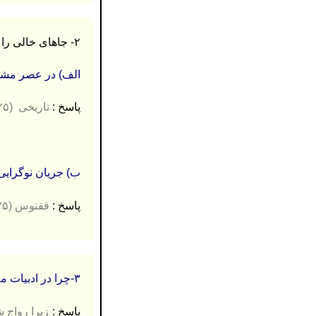
۲- جاهای خالی را با واژۀ مناسب کامل کنید. (۰.۵ نمره)
الف) در عصر مشر
پاسخ :
تاریخی
(۰.۲۵)
ب) جریان نوگرایی شع
پاسخ :
ققنوس (۰.۲۵)
۳-چرا در ادبیات معاصر تا انقلاب اسلامی،واحد شعر بیشتر “بند” است نه “بیت”؟
پاسخ :
زیرا رواج 