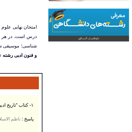
درس است. در هر ف
شناسی؛
موسیقی ش
و فنون ادبی رشته علو
۱- کتاب “تاریخ ادبیات ایرانیان” از کیست و موضوع آن چیست؟ (۰.۵ نمره)
پاسخ :
ناظم الاسل