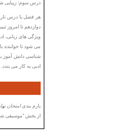
درس سوم:
زیبایی شن
هر فصل با درس تاری
دوازدهم تا امروز تبی
ویژگی های زبانی، اد
می شود تا خواننده ب
شناسی دانش آموز با 
ادبی به کار می بندد.
بارم بندی
امتحان نها
از بخش “موسیقی شعر” ۶ نمره، از مبحث “زیبایی شناسی” ۶ نمره و از “نقد و تحلیل نظم و نثر” ۴ نمره 