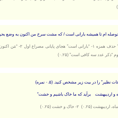
“سه مورد” حذف همزه ۱-
م “ذکر عدد سه کافی است” (۰.۲۵)
ه و اردیبهشت برآید که ما خاک باشیم و خشت”