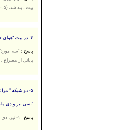
بیت ، بند شد.
(۰.۵)
۴- در بیت “هوای حوصله ام تا همیشه بارانی است / که مشت سرخ من اکنون به وضع بحرانی است ” چند “حذف همزه” وجود دارد؟
پاسخ :
پایانی از مصراع دو
۵- دو شبکه ” مراعات نظیر” را در بیت زیر مشخص کنید. (۰.۵ نمره)
“بسی تیر و دی ما
پاسخ :
۱- تیر، دی ماه، اردیبهشت (۰.۲۵) ۲- خاک و خشت (۰.۲۵)