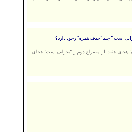
 “بارانی است” هجای پایانی مصراع اول ۲- “مَن اکنون” هجای هفت از مصراع دوم و “بحرانی است” هجای