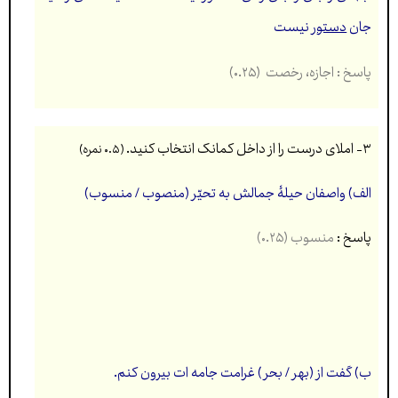
جان
دستور
نیست
پاسخ : اجازه، رخصت (۰.۲۵)
۳-
املای درست را از داخل کمانک انتخاب کنید.
(۰.۵ نمره)
الف) واصفان حیلۀ جمالش به تحیّر (منصوب / منسوب)
پاسخ :
منسوب (۰.۲۵)
ب) گفت از (بهر / بحر) غرامت جامه ات بیرون کنم.