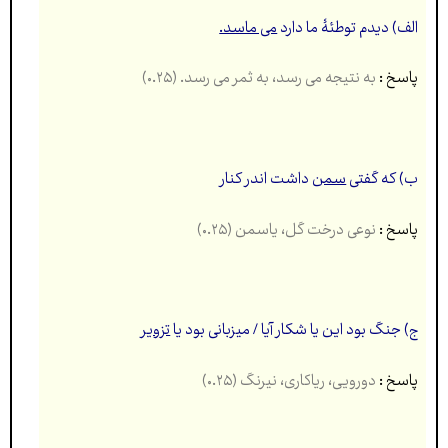
الف) دیدم توطئۀ ما دارد
می ماسد.
پاسخ :
به نتیجه می رسد، به ثمر می رسد. (۰.۲۵)
ب) که گفتی
سمن
داشت اندر کنار
پاسخ :
نوعی درخت گل، یاسمن (۰.۲۵)
ج) جنگ بود این یا شکار آیا / میزبانی بود یا
تزویر
پاسخ :
دورویی، ریاکاری، نیرنگ (۰.۲۵)