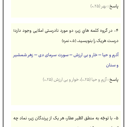
پاسخ
: بهر (۰.۲۵)
۴- در گروه کلمه هاي زیر، دو مورد نادرستی املایی وجود دارد؛
درست هریک را بنویسید.
(۰.۵ نمره)
آذرم و حیا – خار و بی ارزش – سورت سرمای دی – زهر شمشیر
و سنان
پاسخ
: آزرم و حیا (۰.۲۵)، خوار و بی ارزش (۰.۲۵)
۵-
با توجّه به منطق الطّیر عطار، هر یک از پرندگان زیر، نماد چه