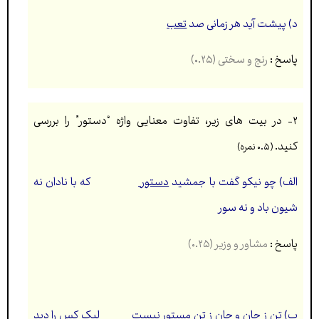
د) پیشت آید هر زمانی صد
تعب
پاسخ :
رنج و سختی (۰.۲۵)
۲- در بیت های زیر، تفاوت معنایی واژه “دستور” را بررسی
کنید
.
(۰.۵ نمره)
الف) چو نیکو گفت با جمشید
دستور
که با نادان نه
شیون باد و نه سور
پاسخ :
مشاور و وزیر (۰.۲۵)
ب) تن ز جان و جان ز تن مستور نیست لیک کس را دید