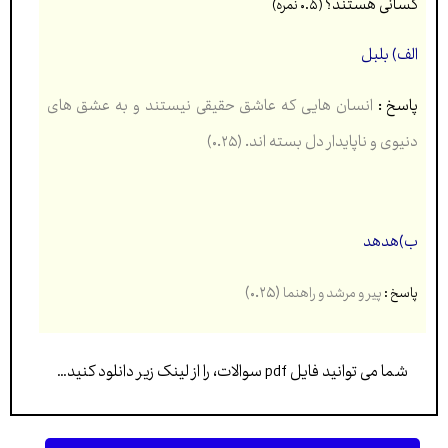
کسانی هستند؟
(۰.۵ نمره)
الف) بلبل
پاسخ :
انسان هایی که عاشق حقیقی نیستند و به عشق های
دنیوی و ناپایدار دل بسته اند. (۰.۲۵)
ب)هدهد
(۰.۲۵)
پاسخ :
پیر و مرشد و راهنما
شما می توانید فایل pdf سوالات، را از لینک زیر دانلود کنید…