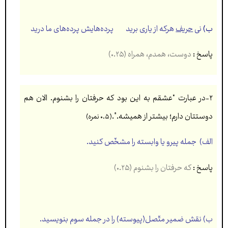
ب)
نی
حريف
هرکه از ياری بريد پرده‌هايش پرده‌های ما دريد
پاسخ :
دوست، همدم، همراه (۰.۲۵)
۲-در عبارت “عشقم به اين بود که حرفتان را بشنوم. الان هم
دوستتان دارم؛ بيشتر از هميشه.”.
(۰.۵ نمره)
الف) جمله پيرو يا وابسته را مشخّص کنيد.
پاسخ :
که حرفتان را بشنوم (۰.۲۵)
ب) نقش ضمير متّصل(پيوسته) را در جمله سوم بنويسيد.