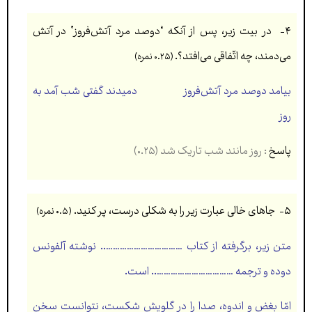
۴- در بيت زير، پس از آنکه “دوصد مرد آتش‌فروز” در آتش
می‌دمند، چه اتّفاقی می‌افتد؟.
(۰.۲۵ نمره)
بيامد دوصد مرد آتش‌فروز دميدند گفتی شب آمد به
روز
پاسخ
: روز مانند شب تاریک شد (۰.۲۵)
۵- جاهای خالی عبارت زير را به شکلی درست، پر کنيد.
(۰.۵ نمره)
متن زير، برگرفته از کتاب …………………………….. نوشته آلفونس
دوده و ترجمه …………………………….. است.
امّا بغض و اندوه، صدا را در گلويش شکست، نتوانست سخن