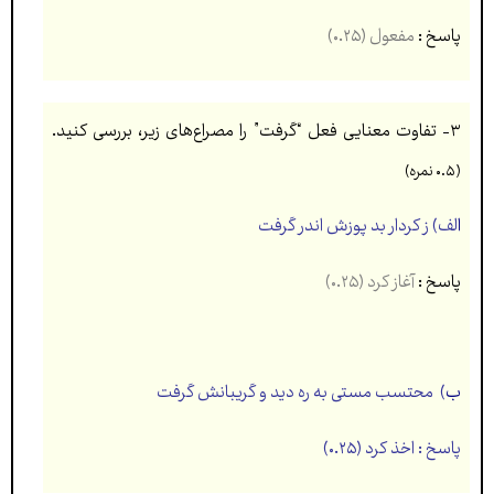
پاسخ :
مفعول (۰.۲۵)
۳- تفاوت معنايی فعل “گرفت” را مصراع‌های زير، بررسی کنيد.
(۰.۵ نمره)
ا
لف)
ز کردار بد پوزش اندر گرفت
پاسخ :
آغاز کرد (۰.۲۵)
ب
)
محتسب مستی به ره ديد و گريبانش گرفت
پاسخ : اخذ کرد (۰.۲۵)