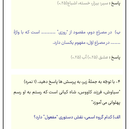
پاسخ :
سیر: بیزار، خسته، اشباع(۰.۲۵)
ب
)
در مصراع دوم، مقصود از “روزی” …………… است که با واژۀ
………. در مصراع اوّل، مفهوم یکسان دارد.
پاسخ :
عشق (۰.۲۵) آب (۰.۲۵)
۴- با توجّه به جملۀ زیر، به پرسش ها پاسخ دهيد. (۱ نمره)
“سياوش، فرزند كاووس، شاه كيانی است كه رستم به او رسم
پهلوانی می آموزد”
الف) كدام گروه اسمی، نقش دستوری “مفعول” دارد؟