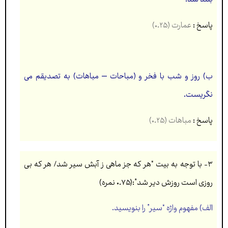
پاسخ :
عمارت (۰.۲۵)
ب) روز و شب با فخر و (مباحات – مباهات) به تصدیقم می
نگریست.
پاسخ :
مباهات (۰.۲۵)
۳- با توجه به بیت “هر كه جز ماهی ز آبش سير شد/ هر كه بی
روزی است روزش دیر شد”:(۰.۷۵ نمره)
ا
لف)
مفهوم واژه “سیر” را بنویسید.