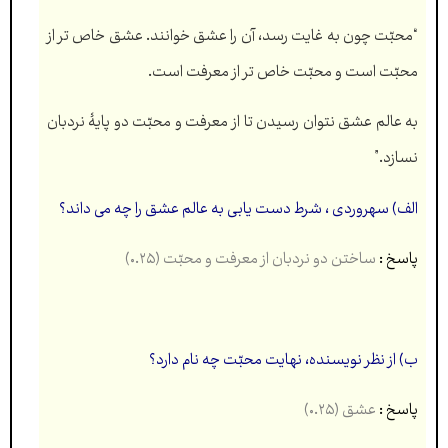
“محبّت چون به غایت رسد، آن را عشق خوانند. عشق خاص تر از
محبّت است و محبّت خاص تر از معرفت است.
به عالم عشق نتوان رسيدن تا از معرفت و محبّت دو پایۀ نردبان
نسازد.”
الف) سهروردی ، شرط دست یابی به عالم عشق را چه می داند؟
پاسخ :
ساختن دو نردبان از معرفت و محبّت (۰.۲۵)
ب) از نظر نویسنده، نهایت محبّت چه نام دارد؟
پاسخ :
عشق (۰.۲۵)