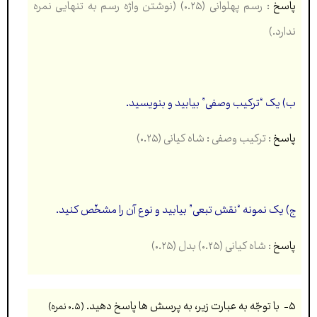
پاسخ
: رسم پهلوانی (۰.۲۵) (نوشتن واژه رسم به تنهایی نمره
ندارد.)
ب) یک “ترکیب وصفی” بيابید و بنویسید.
پاسخ
: ترکیب وصفی : شاه کیانی (۰.۲۵)
ج) یک نمونه “نقش تبعی” بیابید و نوع آن را مشخّص کنید.
پاسخ
: شاه کیانی (۰.۲۵) بدل (۰.۲۵)
۵- با توجّه به عبارت زیر، به پرسش ها پاسخ دهيد.
(۰.۵ نمره)