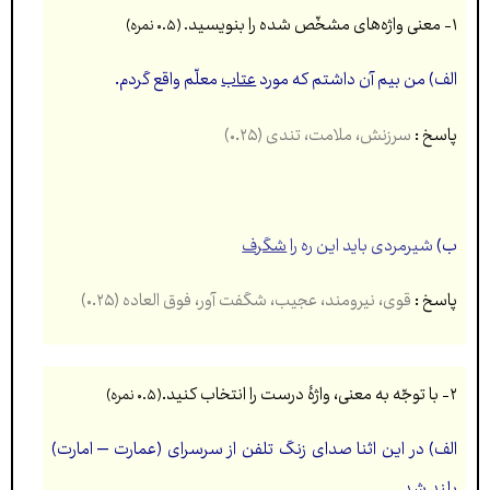
۱- معنی واژه‌های مشخّص شده را بنويسيد
. (۰.۵ نمره)
الف) من بيم آن داشتم كه مورد
عتاب
معلّم واقع گردم.
پاسخ :
سرزنش، ملامت، تندی (۰.۲۵)
ب)
شيرمردی باید این ره را
شگرف
پاسخ :
قوی، نیرومند، عجیب، شگفت آور، فوق العاده (۰.۲۵)
۲- با توجّه به معنی، واژۀ درست را انتخاب كنيد.
(۰.۵ نمره)
الف) در این اثنا صدای زنگ تلفن از سرسرای (عمارت – امارت)
بلند شد.