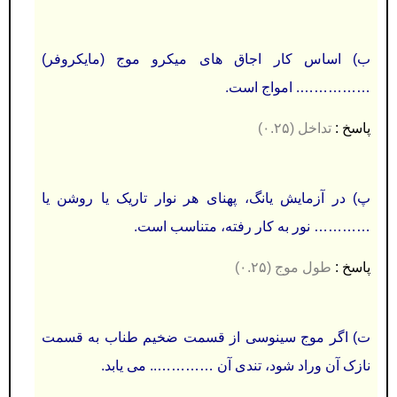
ب) اساس کار اجاق های میکرو موج (مایکروفر)
……………. امواج است.
پاسخ :
تداخل (۰.۲۵)
پ) در آزمایش یانگ، پهنای هر نوار تاریک یا روشن یا
………… نور به کار رفته، متناسب است.
پاسخ :
طول موج (۰.۲۵)
ت) اگر موج سینوسی از قسمت ضخیم طناب به قسمت
نازک آن وراد شود، تندی آن ………….. می یابد.