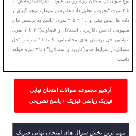
نوع سوال در امتحان روبه رو می شود. “طراحی آزمایش” ۱
تا ۲ نمره، “تجزیه و تحلیل داده ها، رسم نمودار، نتیجه گیری از
داده ها، پیش بینی و …” ۲ تا ۴ نمره، “پاسخ به پرسش های
مفهومی (دانش ،کاربرد ، استدلال و قضاوت)” ۴ تا ۷ نمره،
“توانایی حل پرسش های محاسباتی” ۹ تا ۱۱ نمره و “حل
مسائل در شرایط جدید(کاربرد و استدلال)” ۱ تا ۳ نمره خواهد
داشت
آرشیو مجموعه سوالات امتحان نهایی
فیزیک ریاضی فیزیک + پاسخ تشریحی
مهم ترین بخش سوال های امتحان نهایی فیزیک