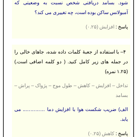
شود. بسامد دریافتی شخص نسبت به وضعیتی که
آمبولانس ساکن بوده است، چه تغییری می کند؟
پاسخ :
افزایش (۰.۲۵)
۴
–
با استفاده از جعبۀ كلمات داده شده، جاهای خالی را
در جمله های زير کامل كنيد. ( دو کلمه اضافی است.)
(۱.۲۵ نمره)
تداخل – افزایش – کاهش – طول موج – پژواک – پراش –
بسامد
الف) ضریب شکست هوا با افزایش دما ………….. می
یابد.
پاسخ :
کاهش (۰.۲۵)