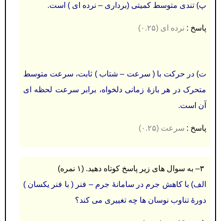
پ) تندی متوسط کمیتی (برداری – نرده ای ) است.
پاسخ :
نرده ای (۰.۲۵)
ت) در حرکت با ( سرعت – شتاب ) ثابت، سرعت متوسط
متحرک در هر بازۀ زمانی دلخواه، برابر سرعت لحظه ای
آن است.
پاسخ :
سرعت (۰.۲۵)
۳
–
به سوال های زیر پاسخ کوتاه دهيد. (۱ نمره)
الف) با کاهش جرم در سامانۀ جرم – فنر ( با فنر یکسان )
دورۀ تناوب نوسان ها چه تغییری می کند؟