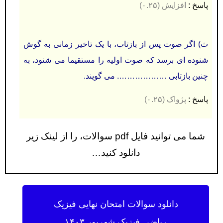
پاسخ :
افزایش (۰.۲۵)
ث) اگر صوت پس از بازتاب، با یک تاخیر زمانی به گوش
شنوده ای برسد که صوت اولیه را مستقیما می شنود، به
چنین بازتابی ………………. می گویند.
پاسخ :
پژواک (۰.۲۵)
شما می توانید فایل pdf سوالات، را از لینک زیر
دانلود کنید…
دانلود سوالات امتحان نهایی فیزیک
ریاضی فیزیک شهریور ۱۴۰۳