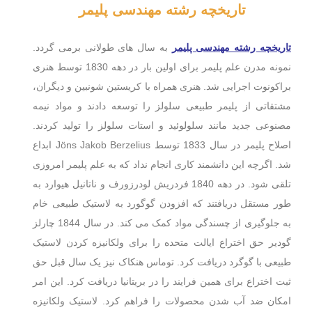
تاریخچه رشته مهندسی پلیمر
تاریخچه رشته مهندسی پلیمر
به سال های طولانی برمی گردد.
نمونه مدرن علم پلیمر برای اولین بار در دهه 1830 توسط هنری
براکونوت اجرایی شد. هنری همراه با کریستین شونبین و دیگران،
مشتقاتی از پلیمر طبیعی سلولز را توسعه دادند و مواد نیمه
مصنوعی جدید مانند سلولوئید و استات سلولز را تولید کردند.
اصلاح پلیمر در سال 1833 توسط Jöns Jakob Berzelius ابداع
شد. اگرچه این دانشمند کاری انجام نداد که به علم پلیمر امروزی
تلقی شود. در دهه 1840 فردریش لودرزورف و ناتانیل هیوارد به
طور مستقل دریافتند که افزودن گوگورد به لاستیک طبیعی خام
به جلوگیری از چسندگی مواد کمک می کند. در سال 1844 چارلز
گودیر حق اختراع ایالت متحده را برای ولکانیزه کردن لاستیک
طبیعی با گوگرد دریافت کرد. توماس هنکاک نیز یک سال قبل حق
ثبت اختراع برای همین فرایند را در بریتانیا دریافت کرد. این امر
امکان ضد آب شدن محصولات را فراهم کرد. لاستیک ولکانیزه