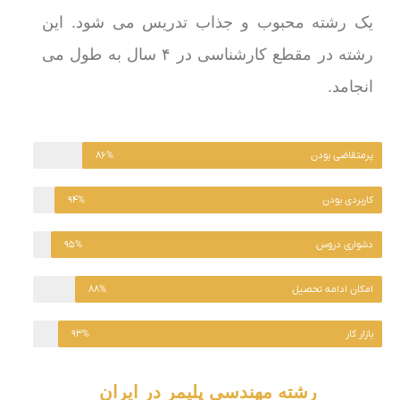
یک رشته محبوب و جذاب تدریس می شود. این
رشته در مقطع کارشناسی در ۴ سال به طول می
انجامد.
پرمتقاضی بودن
۸۶%
کاربردی بودن
۹۴%
دشواری دروس
۹۵%
امکان ادامه تحصیل
۸۸%
بازار کار
۹۳%
رشته مهندسی پلیمر در ایران