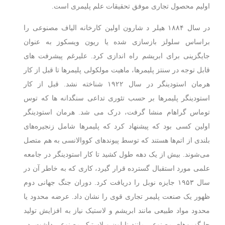
اولیم محصول تجاری موفق تحقیقات علم پلیمری است.
در سال ۱۸۸۴ هیلر د شارون اولین کارخانه الیاف مصنوعی را
براساس سلولز بازسازی شده یا ریون ویسکوز به عنوان
جایگزینی برای ابریشم راه اندازی کرد. علیرغم پیشرفت های
قابل توجه در سنتز پلیمرها، ماهیت مولکولی پلیمرها تا قبل از کار
هرمان استودینگر در سال ۱۹۲۲ شناخته نشد. قبل از کار
استودینگر پلیمرها بر حسب تئوری تداعی سنگدانه ها که توس
توماس گراهام منشا گرفت، درک می شد. هرمان استودینگر
اولین کسی بود که پیشنهاد کرد که پلیمرها شامل زنجیره‌های
بلندی از اتم‌ها هستند که توسط پیوندهای کووالانسی به هم متصل
می‌شوند. بیش از یک دهه طول کشید تا کار استودینگر در جامعه
علمی مورد استقبال گسترده قرار گیرد، کاری که به خاطر آن در
سال ۱۹۵۳ جایزه نوبل را دریافت کرد. دوران جنگ جهانی دوم
ظهور یک صنعت پلیمر تجاری قوی را نشان داد. عرضه محدود یا
محدود مواد طبیعی مانند ابریشم و لاستیک نیاز به افزایش تولید
جایگزین‌های مصنوعی مانند نایلون و لاستیک مصنوعی داشت. در