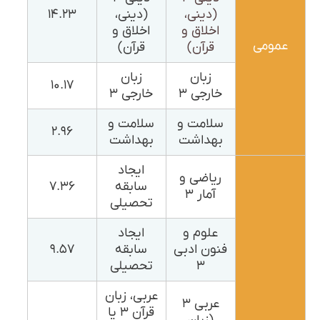
(دینی،
(دینی،
۱۴.۲۳
اخلاق و
اخلاق و
عمومی
قرآن)
قرآن)
زبان
زبان
۱۰.۱۷
خارجی ۳
خارجی ۳
سلامت و
سلامت و
۲.۹۶
بهداشت
بهداشت
ایجاد
ریاضی و
سابقه
۷.۳۶
آمار ۳
تحصیلی
علوم و
ایجاد
فنون ادبی
سابقه
۹.۵۷
۳
تحصیلی
عربی، زبان
عربی ۳
قرآن ۳ یا