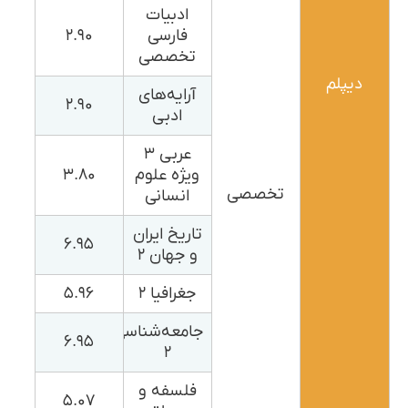
ادبیات
فارسی
۲.۹۰
تخصصی
دیپلم
آرایه‌های
۲.۹۰
ادبی
عربی ۳
ویژه علوم
۳.۸۰
تخصصی
انسانی
تاریخ ایران
۶.۹۵
و جهان ۲
جغرافیا ۲
۵.۹۶
جامعه‌شناسی
۶.۹۵
۲
فلسفه و
۵.۰۷