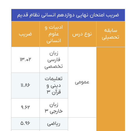
ضریب امتحان نهایی دوازدهم انسانی نظام قدیم
ادبیات و
سابقه
نوع درس
علوم
ضریب
تحصیلی
انسانی
زبان
فارسی
۱۳.۰۲
تخصصی
تعلیمات
عمومی
دینی و
۱۱.۸۶
قرآن ۳
زبان
۹.۶۲
خارجی ۳
ریاضی
۵.۹۶