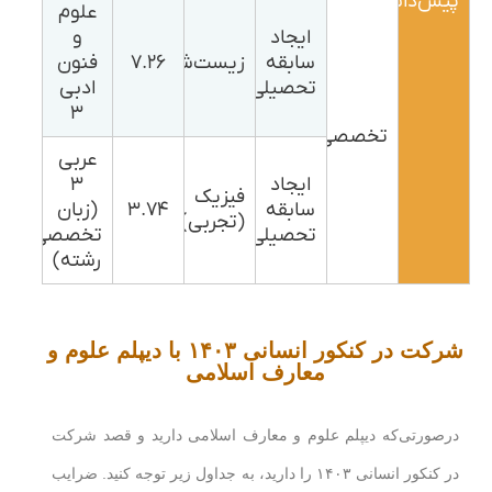
پیش‌دانشگاهی
علوم
ایجاد
و
سابقه
زیست‌شناسی
۷.۲۶
فنون
تحصیلی
ادبی
۳
تخصصی
عربی
ایجاد
۳
فیزیک
سابقه
۳.۷۴
(زبان
(تجربی)
تحصیلی
تخصصی
رشته)
شرکت در کنکور انسانی ۱۴۰۳ با دیپلم علوم و
معارف اسلامی
درصورتی‌که دیپلم علوم و معارف اسلامی دارید و قصد شرکت
در کنکور انسانی ۱۴۰۳ را دارید، به جداول زیر توجه کنید. ضرایب