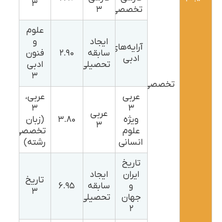
۳
تخصصی
۳
علوم
ایجاد
و
آرایه‌های
سابقه
۲.۹۰
فنون
ادبی
تحصیلی
ادبی
۳
تخصصی
عربی
عربی،
۳
۳
عربی
ویژه
۳.۸۰
(زبان
۳
علوم
تخصصی
انسانی
رشته)
تاریخ
ایران
ایجاد
تاریخ
و
سابقه
۶.۹۵
۳
جهان
تحصیلی
۲