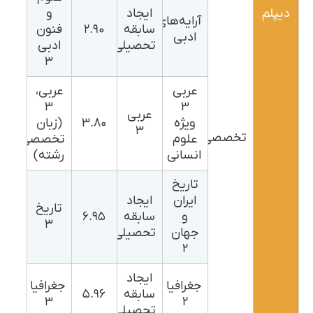
دیپلم
ایجاد
و
آرایه‌های
سابقه
۲.۹۰
فنون
ادبی
تحصیلی
ادبی
۳
عربی
عربی،
۳
۳
عربی
ویژه
۳.۸۰
(زبان
۳
تخصصی
علوم
تخصصی
انسانی
رشته)
تاریخ
ایران
ایجاد
تاریخ
و
سابقه
۶.۹۵
۳
جهان
تحصیلی
۲
ایجاد
جغرافیا
جغرافیا
سابقه
۵.۹۶
۳
۲
تحصیلی