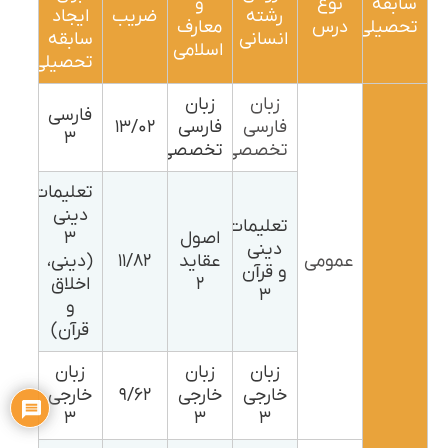
سابقه
نوع
و
رشته
ضریب
ایجاد
تحصیلی
درس
معارف
انسانی
سابقه
اسلامی
تحصیلی
زبان
زبان
فارسی
فارسی
فارسی
۱۳/۰۲
۳
تخصصی
تخصصی
تعلیمات
دینی
تعلیمات
اصول
۳
دینی
عمومی
عقاید
۱۱/۸۲
(دینی،
و قرآن
۲
اخلاق
۳
و
قرآن)
زبان
زبان
زبان
خارجی
خارجی
۹/۶۲
خارجی
۳
۳
۳