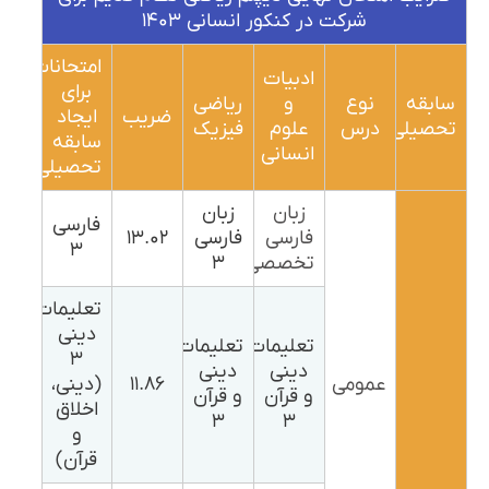
شرکت در کنکور انسانی ۱۴۰۳
امتحانات
ادبیات
برای
سابقه
نوع
و
ریاضی
ضریب
ایجاد
تحصیلی
درس
علوم
فیزیک
سابقه
انسانی
تحصیلی
زبان
زبان
فارسی
فارسی
فارسی
۱۳.۰۲
۳
تخصصی
۳
تعلیمات
دینی
تعلیمات
تعلیمات
۳
دینی
دینی
عمومی
۱۱.۸۶
(دینی،
و قرآن
و قرآن
اخلاق
۳
۳
و
قرآن)