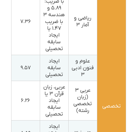
با ضریب:
۵.۸۹ و
هندسه ۳
ریاضی و
با ضریب
۷.۳۶
آمار ۳
۱.۴۷ یا
ایجاد
سابقه
تحصیلی
علوم و
ایجاد
فنون ادبی
سابقه
۹.۵۷
۳
تحصیلی
عربی، زبان
عربی ۳
قرآن ۳ یا
(زبان
ایجاد
۶.۲۶
تخصصی
تخصصی
سابقه
رشته)
تحصیلی
ایجاد