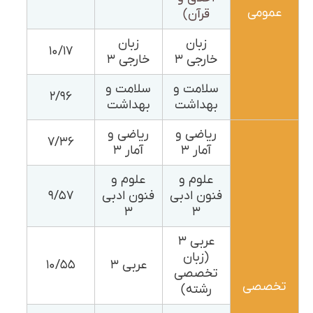
عمومی
قرآن)
زبان
زبان
۱۰/۱۷
خارجی ۳
خارجی ۳
سلامت و
سلامت و
۲/۹۶
بهداشت
بهداشت
ریاضی و
ریاضی و
۷/۳۶
آمار ۳
آمار ۳
علوم و
علوم و
فنون ادبی
فنون ادبی
۹/۵۷
۳
۳
عربی ۳
(زبان
عربی ۳
۱۰/۵۵
تخصصی
تخصصی
رشته)