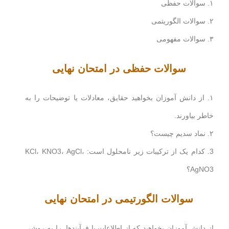
۱. سوالات حفظی
۲. سوالات الگوریتمی
۳. سوالات مفهومی
سوالات حفظی در امتحان نهایی
۱. از دانش آموزان بخواهید حقایق، معادلات یا توضیحات را به
خاطر بیاورند.
۲. نماد سدیم چیست؟
3. کدام یک از ترکیبات زیر نامحلول است: KCl، KNO3، AgCl،
AgNO3؟
سوالات الگورتیمی در امتحان نهایی
از دانش آموزان بخواهید که از اطلاعات یا فرآیندها را به روشی