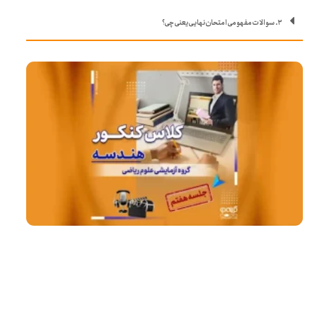
۳. سوالات مفهومی امتحان نهایی یعنی چی؟