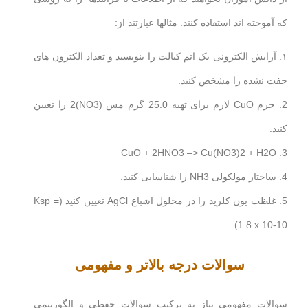
که آموخته اند استفاده کنند. مثالها عبارتند از:
۱. آرایش الکترونی یک اتم کبالت را بنویسید و تعداد الکترون های
جفت نشده را مشخص کنید.
2. جرم CuO لازم برای تهیه 25.0 گرم مس (NO3)2 را تعیین
کنید.
3. CuO + 2HNO3 –> Cu(NO3)2 + H2O
4. ساختار مولکولی NH3 را شناسایی کنید.
5. غلظت یون کلرید را در محلول اشباع AgCl تعیین کنید (Ksp =
1.8 x 10-10).
سوالات درجه بالاتر و مفهومی
سوالات مفهومی نیاز به ترکیب سوالات حفظی و الگوریتمی