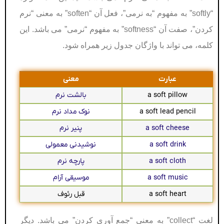
“softly” به مفهوم “به نرمی”، فعل آن “soften” به معنی “نرم
کردن”، صفت آن “softness” به مفهوم “نرمی” می باشد. این
کلمه، می تواند با واژگان جدول زیر همراه شود.
عبارت
معنی
a soft pillow
بالشت نرم
a soft lead pencil
نوک مداد نرم
a soft cheese
پنیر نرم
a soft drink
نوشیدنی معمولی
a soft cloth
پارچه نرم
a soft music
موسیقی آرام
a soft heart
قبل رئوف
لغت “collect” به معنی “جمع آوری کردن” می باشد. دیگر