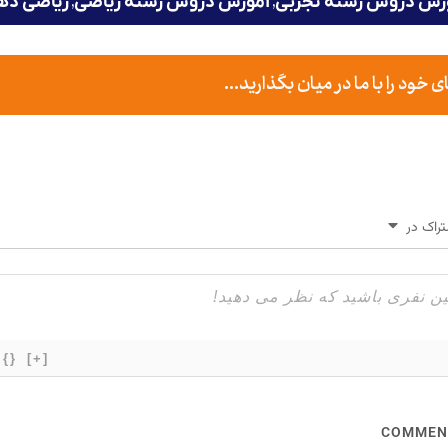
,
,
زش دروس رشته تجربی
آموزش دروس رشته ریاضی
ریاضی ده
ود را با ما در میان بگذارید...
راک در
{}
[+]