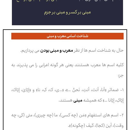
مبنی بر کسر و مبنی بر جزم
شناخت اسامی معرب و مبنی
حال به شناخت اسم ها از نظر
معرب و مبنی بودن
می پردازیم.
کلیه اسم ها معرب هستنند یعنی هر گونه اعرابی را می پذیرند به
جز:
۱- ضمائر «أنا، أنتَ، أنتِ، نَحنُ …»، «…ی، کَ، کِ، نا» و «إیّایَ، إیّاکَ،
إیّاکِ، إیّانا …» که همیشه
مبنی
هستند.
۲- اسم های استفهام «مَن (چه کسی)، ما (چه چیزی)، متی (کی، چه
وقت)، أینَ (کجا)، کَیفَ (چگونه)».