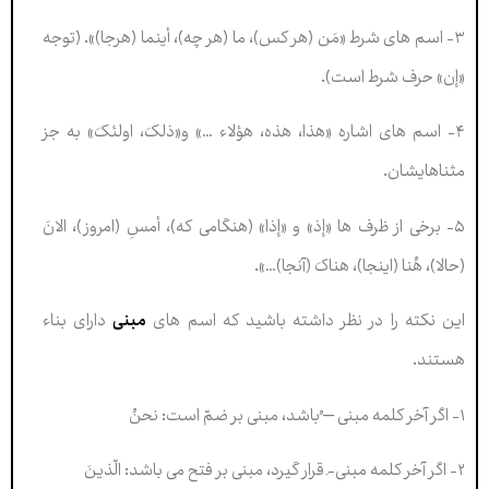
۳- اسم های شرط «مَن (هر کس)، ما (هر چه)، أینما (هرجا)». (توجه
«إن» حرف شرط است).
۴- اسم های اشاره «هذا، هذه، هؤلاء …» و«ذلکَ، اولئکَ» به جز
مثناهایشان.
۵- برخی از ظرف ها «إذ» و «إذا» (هنگامی که)، أمسِ (امروز)، الانَ
(حالا)، هُنا (اینجا)، هناکَ (آنجا)…».
این نکته را در نظر داشته باشید که اسم های
مبنی
دارای بناء
هستند.
۱- اگر آخر کلمه مبنی – ُباشد، مبنی بر ضمّ است: نحنُ
۲- اگر آخر کلمه مبنی-َ قرار گیرد، مبنی بر فتح می باشد: الّذینَ