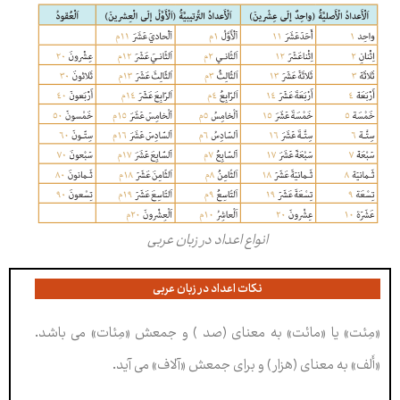
انواع اعداد در زبان عربی
نکات اعداد در زبان عربی
«مِئت» یا «مائت» به معنای (صد ) و جمعش «مِئات» می باشد.
«أَلف» به معنای (هزار) و برای جمعش «آلاف» می آید.