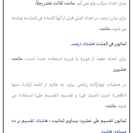
میان اعداد مرکب واو نمی آید.
مانند: ثلاثت عشر رجلاً.
برای بیان درصد در اعداد اصلی قبل از آنها کلمه « فی المئت» نوشته
می شود.
مانند:
ثمانون فی المئت:
هشتاد درصد
.
برای اعداد عقود از «ونَ» یا «ینَ» استفاده شده است.
مانند:
عشرینَ
در عملیات چهارگانه ریاضی برای، به علاوه از کلمه (زائد)، منها
(ناقص)، ضرب (ضربٌ فی) و تقسیم (تقسیم علی) استفاده می
شود.
مانند:
ثمانون تقسیم علَی عشرت یساوی ثمانیت :
هشتاد تقسیم بر ده
مساوی هشت