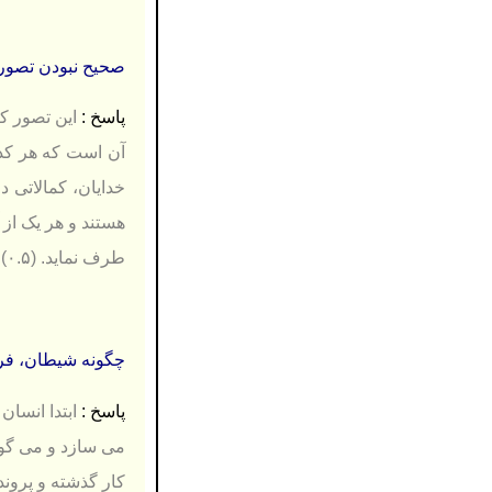
صحیح نبودن تصور چند
پاسخ :
ا
ین تصور كه
خدایان، كمالاتی د
هستند و هر یک از آ
طرف نماید. (۰.۵)
چگونه شیطان، فرد تو
پاسخ :
ا
بتدا انسان
می سازد و می گوید: «آب كه ا
كار گذشته و پروندۀ عملم