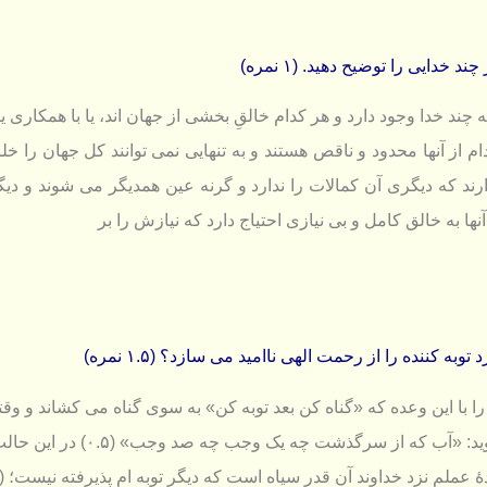
 خدايی را توضیح دهید. (۱ نمره)
 چند خدا وجود دارد و هر كدام خالقِ بخشی از جهان اند، یا با همکاری یک
ارند كه دیگری آن كمالات را ندارد و گرنه عین همدیگر می شوند و دیگر
نها به خالق كامل و بی نیازی احتیاج دارد كه نیازش را بر
به کننده را از رحمت الهی ناامید می سازد؟ (۱.۵ نمره)
 را با این وعده كه «گناه كن بعد توبه كن» به سوی گناه می كشاند و 
ز سرگذشت چه یک وجب چه صد وجب» (۰.۵) در این حالت، انسان با خود می گوید كه كار از
 نزد خداوند آن قدر سیاه است كه دیگر توبه ام پذیرفته نیست؛ (۰.۵) در حالی كه آدمی، هر قدر هم