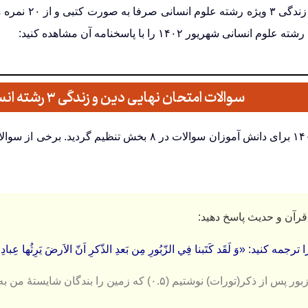
امتحان نهایی د
سوالات امتحان نهایی دین و زندگی ۳ رشته انسانی شهریور ۱۴۰۲
مه کنید: «وَ لَقَد کَتَبنا فِي الزّبُورِ مِن بَعدِ الذّکرِ اَنّ الاَرضَ يَرِثُها عِبادِیَ ال
تورات) نوشتیم (۰.۵) كه زمین را بندگان شایستۀ من به ارث می برند. (۰.۵)