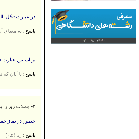
در عبارت «قُلِ اللهُ 
پاسخ
: به معنای آن
بر اساس عبارت «يا اَي
پاسخ
: با آنان كه 
۲- جملات زیر را با کلمات مناسب تکمیل کنید.
حضور در نماز 
پاسخ :
ریا (۰.۵)