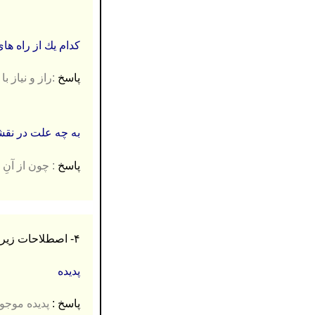
کدام يك از راه های
پاسخ
:راز و نیاز ب
به چه علت در نقشۀ 
پاسخ
: چون از آنِ
۴-
اصطلاحات زیر را تع
پدیده
پاسخ :
پدیده موجود