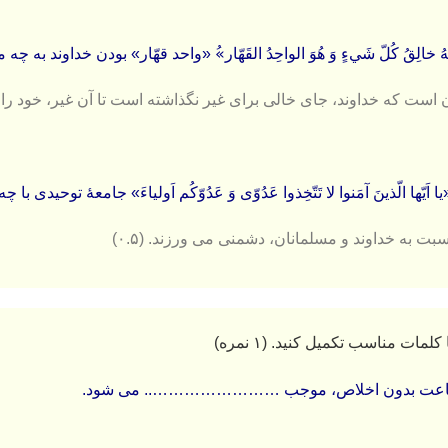
خالِقُ کُلّ شَيءٍ وَ هُوَ الواحِدُ القَهّار»ُ «واحد قهّار» بودن خداوند به چه معناست
 است كه خداوند، جای خالی برای غیر نگذاشته است تا آن غیر، خود را نشان
ّها الّذينَ آمَنوا لا تَتّخِذوا عَدُوّی وَ عَدُوّکُم اَولیاءَ» جامعۀ توحیدی با
نسبت به خداوند و مسلمانان، دشمنی می ورزند. (۰.۵)
(۱ نمره)
جماعت بدون اخلاص، موجب …………………….. می شود.