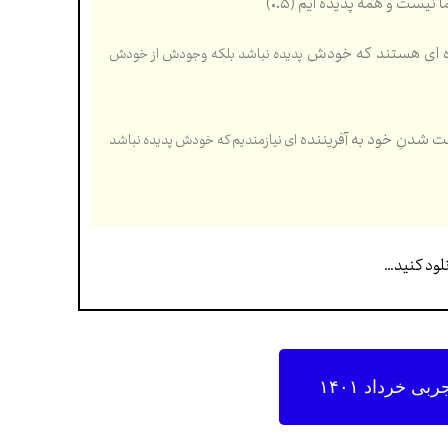
نيست و همه پديده ايم (۰.۵)
نده ای هستند كه خودش
پديده نباشد بلكه وجودش از خودش
ت شدنِ خود به آفريننده
ای نيازمنديم كه خودش پديده نباشد
ی خرداد ۱۴۰۱