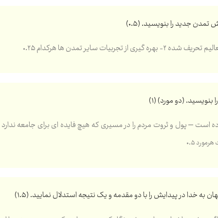
(۰.۵)
(۱)
ده است – پول و ثروت مردم را در مسيری كه هيچ فايده ای برای جامعه ندارد ب
رمورد ۰.۵
(۱.۵)