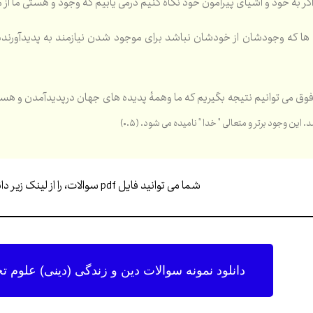
گر به خود و اشيای پيرامون خود نگاه كنيم درمی يابيم كه وجود و هستی ما از ما 
 ها كه وجودشان از خودشان نباشد برای موجود شدن نيازمند به پديدآور
فوق می توانيم نتيجه بگيريم كه ما وهمۀ پديده های جهان درپديدآمدن و هس
ن وجود برتر و متعالی ” خدا ” ناميده می شود. (۰.۵)
شما می توانید فایل pdf سوالات، را از لینک زیر دانلود کنید…
دانلود نمونه سوالات دین و زندگی (دینی) علوم تجرب