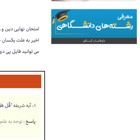
اخیر به علت یکسان بو
می توانید فایل پی د
۱-
آیه شریفه
“
قُل هَل
پاسخ
: توجه به علم آمو