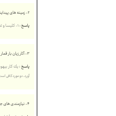
۲- زمینه های پیدایش تمدن جدید را بنویسید.
پاسخ
: ١- كليسا و تعاليم تحريف شده ٢- بهره گيری از تجربيات ساير تمدن ها هركدام ۰.۲۵
۳- آثار زیان بار قمار را بنویسید. (دو مورد)
پاسخ
: يك كار بيهو
آورد. دو مورد كافی است ه
۴- نیازمندی های جهان به خدا در پیدایش را با دو مقدمه و یک نتیجه استدلال نمایید.