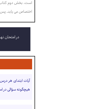
اختصاص می یابد. پس ب
در امتحان نهایی دین و
آیات ابتدای هر درس 
هیچگونه سؤالی در امت