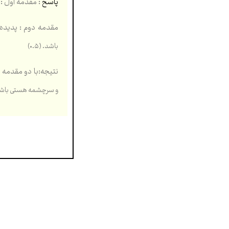
پاسخ
: مقدمۀ اول :ا
مقدمه دوم : پديده
باشد. (۰.۵)
نتيجه:با دو مقدمه 
و سرچشمه هستی باشد. اي