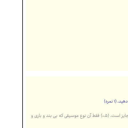
۱ نمره)
: طبق نظر اسلام استفاده از انواع موسیقی سنتی و غیر سنتی (کلاسیک و مدرن) حلال و جایز است. (۰.۵) فقط آن نوع موسیقی که بی بند و باری و