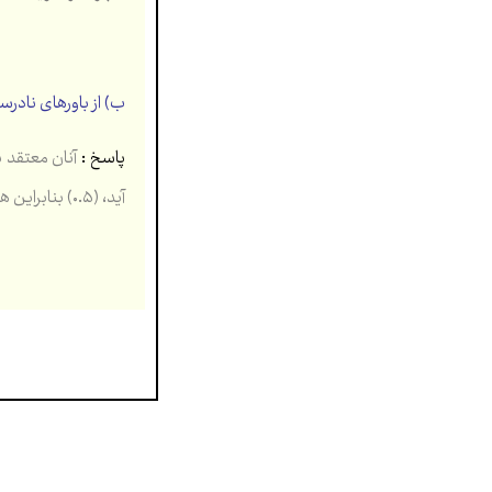
ب) از باورهای نادرس
پاسخ :
آنان معتقد ب
آید، (۰.۵) بنابراین هر کودکی پس از تولد باید غسل ویژه ای به نام تعمید داده شود تا از آن گناه پاک گردد. (۰.۵)