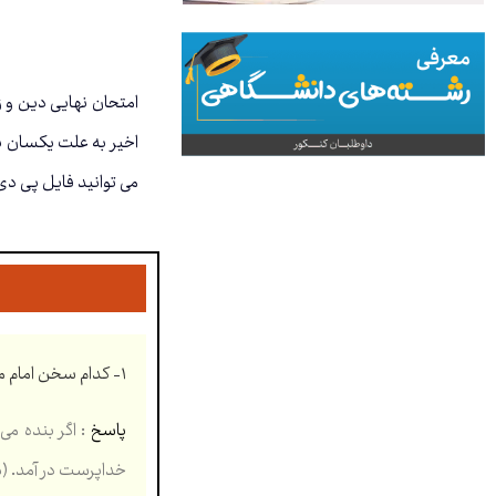
اخیر به علت یکسان بو
می توانید فایل پی د
۱- کدام سخن امام موسی کاظم (علیه السّلام) باعث انقلاب درونی در “بُشر بن حارث” شد
پاسخ
خداپرست در آمد. (۰.۵)