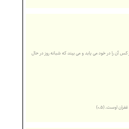
ر کس آن را در خود می یابد و می بیند که شبانه روز در حال
ران اوست. (۰.۵)