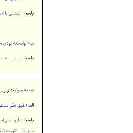
پاسخ
: آشنایی با احکا
ب) “وابسته بودن م
پاسخ :
به این معناست
۵- به سؤالات زیر پاسخ کامل و تشریحی دهید.
الف) طبق نظر اسلام ح
پاسخ
شهوت را تقویت کند 