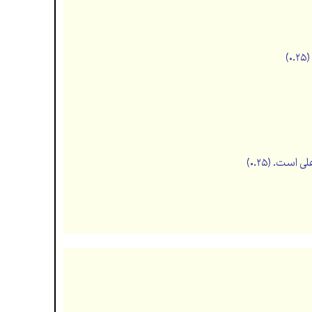
)
ست. (۰.۲۵)