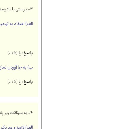
۳- درستی یا نادرستی گزاره های زیر را با (ص / غ) مشخص کنید.
الف) اعتقاد به توحید
پاسخ
: غ (۰.۲۵)
ب) به جا آوردن نماز
پاسخ
: غ (۰.۲۵)
۴- به سؤالات زیر پاسخ کوتاه دهید. (۱)
الف) لازمه ورود یک