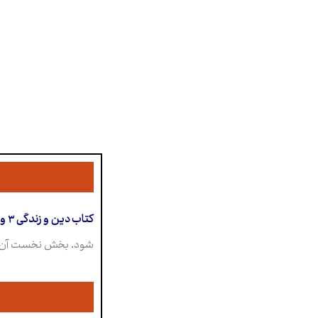
کتاب دین و زندگی ۳ ویژه رشته علوم تجربی و ریاضی فیزیک
شود. بخش نخست آن “تفکر و اندیشه” نام دارد و شا