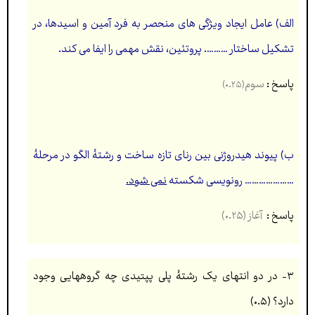
الف) عامل ايجاد ويژگی های منحصر به فرد آمین و اسیدها، در
تشکیل ساختار ………. پروتئین، نقش مهمی را ايفا می کند.
پاسخ :
سوم
(۰.۲۵)
ب) پیوند هیدروژنی بین رنای تازه ساخت و رشتۀ الگو در مرحلۀ
………………… رونويسی شکسته
نمی شود.
پاسخ :
آغاز (۰.۲۵)
۳- در دو انتهای يک رشتۀ پلی پپتیدی چه گروههايی وجود
دارد؟
(۰.۵)