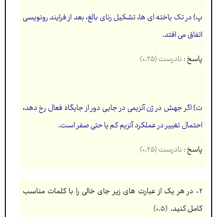
پ) در تک ياخته ای ها، تشکیل رنای بالغ، بعد از فرايند رونويسی
اتفاق می افتد.
پاسخ
: نادرست (۰.۲۵)
ت) اگر جهش در ژن آنزيمی در جايی دور از جايگاه فعال رخ دهد،
احتمال تغییر در عملکرد آنزيم كم يا حتی صفر است.
پاسخ
: نادرست (۰.۲۵)
۲-
در هر یک از عبارت های زیر جای خالی را با کلمات مناسب
کامل کنید.
(۰.۵)