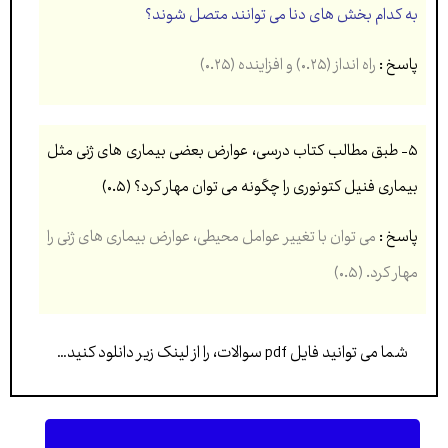
به كدام بخش های دنا می توانند متصل شوند؟
پاسخ :
راه انداز (۰.۲۵) و افزاینده (۰.۲۵)
۵- طبق مطالب كتاب درسی، عوارض بعضی بیماری های ژنی مثل
بیماری فنیل كتونوری را چگونه می توان مهار كرد؟
(۰.۵)
پاسخ :
می توان با تغییر عوامل محیطی، عوارض بیماری های ژنی را
مهار كرد. (۰.۵)
شما می توانید فایل pdf سوالات، را از لینک زیر دانلود کنید…