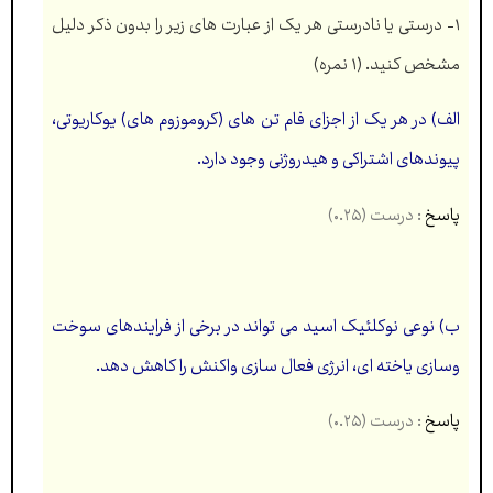
۱- درستی يا نادرستی هر يک از عبارت های زير را بدون ذكر دلیل
مشخص كنید. (۱ نمره)
الف) در هر يک از اجزای فام تن های (كروموزوم های) يوكاريوتی،
پیوندهای اشتراكی و هیدروژنی وجود دارد.
پاسخ
: درست (۰.۲۵)
ب) نوعی نوكلئیک اسید می تواند در برخی از فرايندهای سوخت
وسازی ياخته ای، انرژی فعال سازی واكنش را كاهش دهد.
پاسخ
: درست (۰.۲۵)