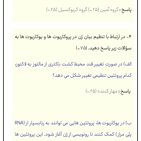
پاسخ :
گروه آمین (۰.۲۵) گروه كربوكسیل (۰.۲۵)
۴- در ارتباط با تنظیم بیان ژن در پروكاريوت ها و يوكاريوت ها به
سؤالات زير پاسخ دهید.
(۰.۷۵)
الف) در صورت تغییر قند محیط كشت باكتری از مالتوز به لاكتوز،
كدام پروتئین تنظیمی تغییر شکل می دهد؟
پاسخ :
مهار کننده (۰.۲۵)
ب) در يوكاريوت ها، پروتئین هايی می توانند به رنابسپار از (RNA
پلی مراز) كمک كنند تا رونويسی از ژن آغاز شود. اين پروتئین ها