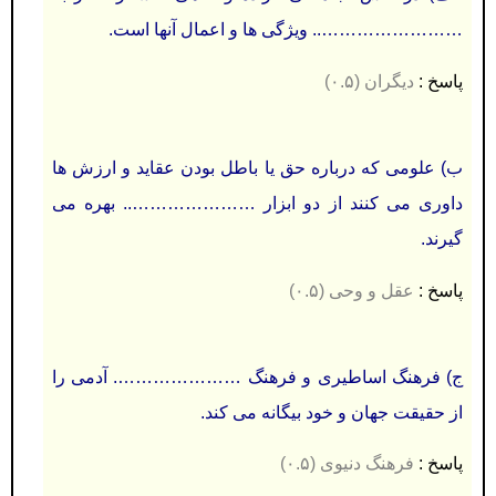
…………………….. ویژگی ها و اعمال آنها است.
پاسخ :
دیگران (۰.۵)
ب) علومی كه درباره حق یا باطل بودن عقاید و ارزش ها
داوری می كنند از دو ابزار ………………….. بهره می
گيرند.
پاسخ :
عقل و وحی (۰.۵)
ج) فرهنگ اساطيری و فرهنگ …………………. آدمی را
از حقيقت جهان و خود بيگانه می كند.
پاسخ :
فرهنگ دنیوی (۰.۵)