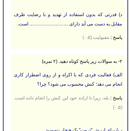
د) قدرتی كه بدون استفاده از تهدید و با رضایت طرف
مقابل به دست می آید دارای ……………………. است.
پاسخ :
مقبولیت (۰.۵)
۲- به سوالات زیر پاسخ کوتاه دهید. (۲ نمره)
الف) فعاليت فردی كه با اكراه و از روی اضطرار كاری
انجام می دهد؛ كنش محسوب می شود؟ چرا؟
پاسخ :
بله، زیرا با اراده خود این كنش را انجام داده است
.
(۰.۵)
ب) برای ارزش “ثروت” یک هنجار بنویسید.