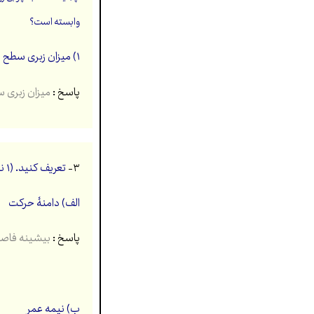
وابسته است؟
۱) میزان زبری سطح میز ( ۲) مساحت سطح تماس مکعب با میز ( ۳) جرم مکعب چوبی
پاسخ :
میزان زبری سطح میز (۰.۲۵) 
۳-
تعریف کنید. (۱ نمره)
الف) دامنۀ حرکت
پاسخ :
بیشینه فاصل
ب) نیمه عمر