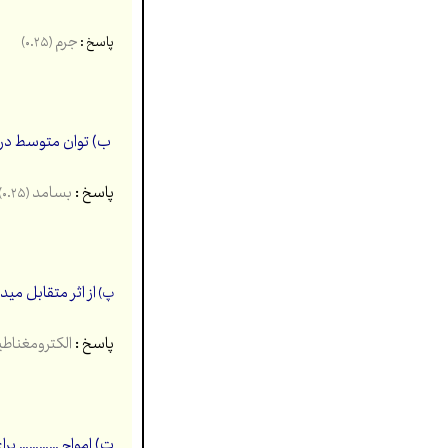
جرم
پاسخ :
(۰.۲۵)
ب)
توان متوسط در 
پاسخ :
بسامد
(۰.۲۵)
از اثر متقابل می
پ)
پاسخ :
الکترومغناطیسی 
ت) امواج ………… برای 