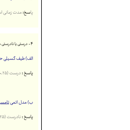
پا
سخ:
مدت زمانی ا
۴-
درستی یا نادرستی ه
الف) طیف گسیلی حا
پاسخ :
درست (۰.۲۵)
ب) مدل اتمی
تامس
پاسخ :
نادرست (۰.۲۵)