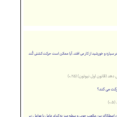
هر
سیاره و خورشید از کار می افتد. آیا ممکن است حرکت کشتی کُند
(قانون اول نیوتون) (۰.۲۵)
رکت می کند؟
)
اصطکاك بین مکعب چوبی و سطح میز به کدام عامل یا عوامل زیر