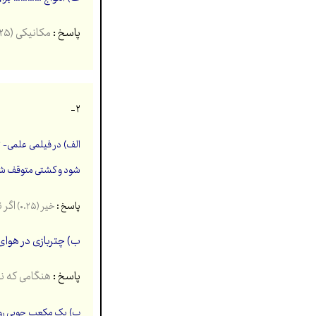
پاسخ :
مکانیکی (۰.۲۵)
۲-
الف) در فیلمی علمی- ت
شود و کشتی متوقف شو
اگر 
پاسخ :
خیر (۰.۲۵)
ب) چتربازی در هوای
پاسخ :
هنگامی که نیر
پ) یک مکعب چوبی روي یک میز افقی با نیر