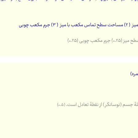
جرم مکعب چوبی (۰.۲۵)
ۀ جسم (نوسانگر) از نقطۀ تعادل است
. (۰.۵)