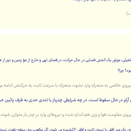
خیلی، موتور یک کشتی فضایی در حال حرکت، در فضای تهی و خارج از جوّ زمین و دور از 
د؟ چرا؟
نیروی خالصی به متحرك وارد نشود، متحرك با سرعت ثابت به حرکتش ادامه می دهد 
 آرام در حال سقوط است. در چه شرایطی چترباز با تندی حدی به طرف پائین ح
وی مقاومت هوا و وزن هم اندازه شده و نیروهای وارد بر چتر باز متوازن شوند. (۰.۵
وي ثابت و افقی F کشیده می شود. اگر مکعب روی سطح بلغزد، نیروی