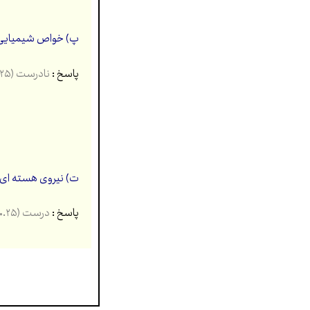
پ) خواص شیمیایی هر
پاسخ :
نادرست (۰.۲۵)
ت) نیروی هسته ای کو
پاسخ :
درست (۰.۲۵)