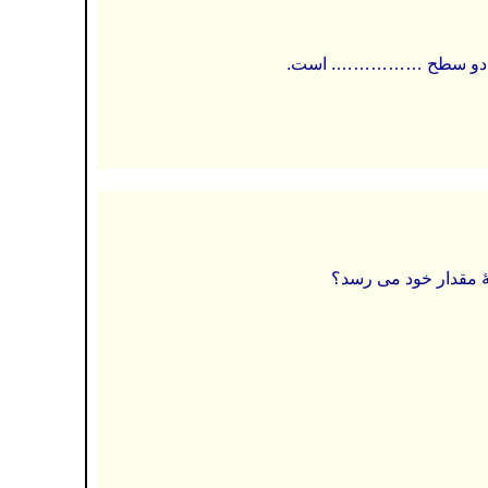
 آن دو سطح ……………. است.
ۀ مقدار خود می رسد؟