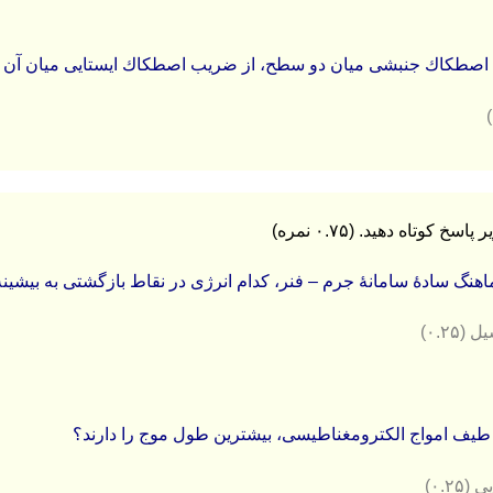
ب اصطکاك جنبشی میان دو سطح، از ضریب اصطکاك ایستایی میان
هنگ سادۀ سامانۀ جرم – فنر، کدام انرژی در نقاط بازگشتی به بیشین
(۰.۲۵)
 طیف امواج الکترومغناطیسی، بیشترین طول موج را دارند؟
۰.۲۵)