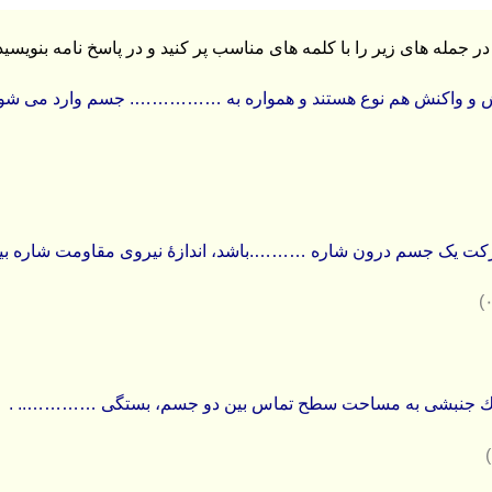
ش و واکنش هم نوع هستند و همواره به ……………. جسم وارد می شون
کت یک جسم درون شاره ……….باشد، اندازۀ نیروی مقاومت شاره بیش
ك جنبشی به مساحت سطح تماس بین دو جسم، بستگی ………….. .