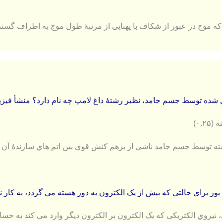
که موج در عبور از شکاف با پهنایی از مرتبۀ طول موج به اطراف گسترده
ده توسط جسم جامد، نظیر رشتۀ داغ لامپ چه نام دارد؟ منشأ فیزیکی
۰.۲)
 توسط جسم جامد ناشی از برهم کنش قوي بین اتم هاي سازندۀ آن است. 
ور برای حالتی که بیش از یک الکترون به دور هسته می گردد، به کار
ن
، نیروي الکتریکی که یک الکترون بر الکترون دیگر وارد می کند به حس