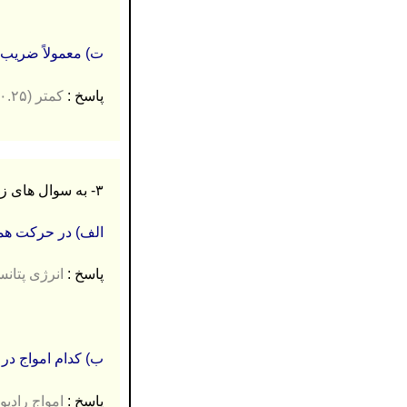
ت)
معمولاً ضری
پاسخ :
کمتر (۰.۲۵)
۳- به سوال های زیر پاسخ کوتاه دهید. (۰.۷۵ نمره)
الف) در حرکت هما
پاسخ :
انرژی پتانسیل 
ب) کدام امواج در
پاسخ :
امواج رادیویی (