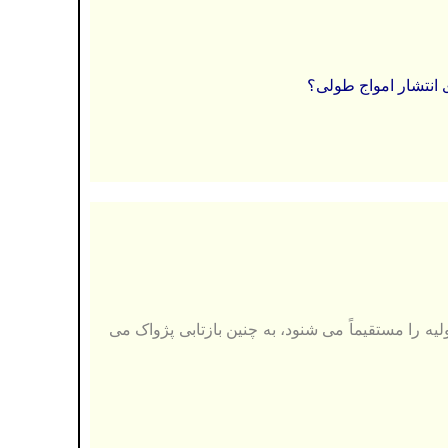
 انتشار امواج طولی؟
ه را مستقیماً می شنود، به چنین بازتابی پژواک می