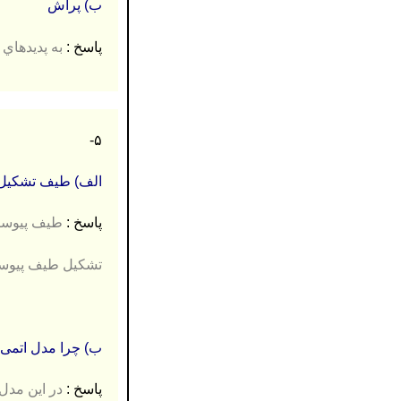
ب) پراش
پاسخ :
به پدیدهاي 
۵-
الف) طیف تشکیل ش
پاسخ :
طیف پیوسته (۵
تشکیل طیف پیوسته
ب) چرا مدل اتمی ب
پاسخ :
در این مدل