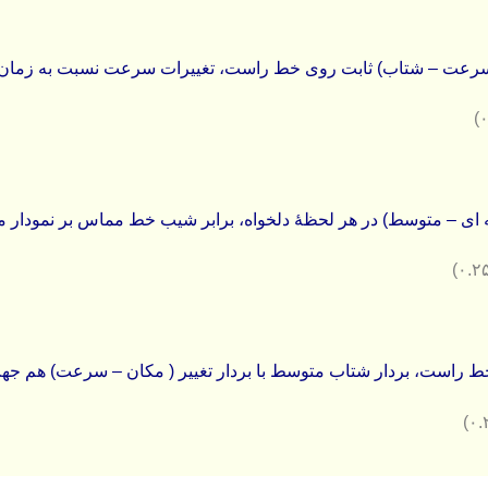
سرعت – شتاب) ثابت روی خط راست، تغییرات سرعت نسبت به زمان
ی – متوسط) در هر لحظۀ دلخواه، برابر شیب خط مماس بر نمودار م
ط راست، بردار شتاب متوسط با بردار تغییر ( مکان – سرعت) هم ج