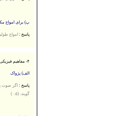
پ) برای امواج مک
پاسخ :
امواج طولی (۲۵
۴- مفاهیم فیزیکی رو به رو را تعریف کنید. (۱ نمره)
الف) پژواک
پاسخ :
اگر صوت پس
گویند. (۰.۵)