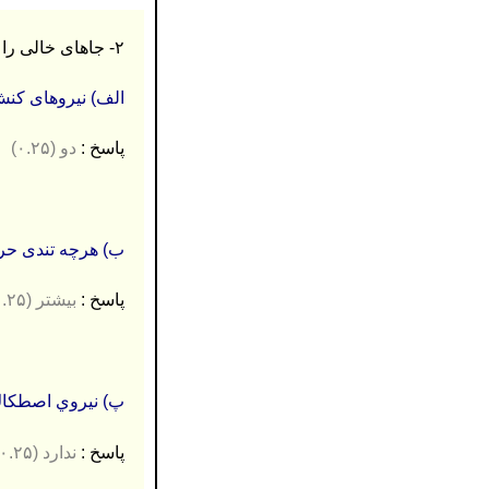
۲- جاهای خالی را در جمله های زیر را با کلمه های مناسب پر کنید و در پاسخ نامه بنویسید. (۱ نمره)
الف) نیروهای کن
پاسخ :
دو (۰.۲۵)
ب) هرچه تندی حر
پاسخ :
بیشتر (۰.۲۵)
پ)
نیروي اصطکا
پاسخ :
ندارد (۰.۲۵)