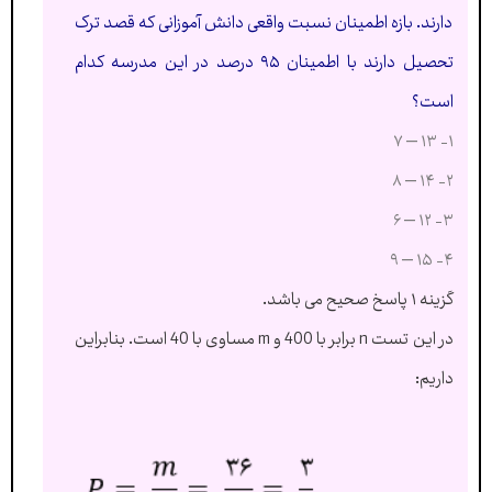
دارند. بازه اطمینان نسبت واقعی دانش آموزانی که قصد ترک
تحصیل دارند با اطمینان ۹۵ درصد در این مدرسه کدام
است؟
۱- ۱۳ – ۷
۲- ۱۴ – ۸
۳- ۱۲ – ۶
۴- ۱۵ – ۹
گزینه ۱ پاسخ صحیح می باشد.
در این تست n برابر با 400 و m مساوی با 40 است. بنابراین
داریم: