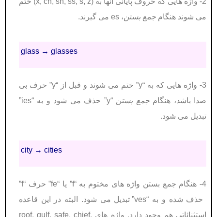
2- واژه هایی که حروف پایانی آنها به (x, ch, sh, ss, s, z) ختم
می شوند هنگام
جمع بستن
، es می گیرند.
glass → glasses
3- واژه هایی که به “y” ختم می شوند و قبل از “y” حرف بی
صدا باشد، هنگام
جمع بستن
“y” حذف می شود و به “ies”
تبدیل می شود.
city → cities
4- هنگام جمع بستن واژه های مختوم به “f” یا “fe” حرف “f”
حذف شده و به “ves” تبدیل می شود. البته در این قاعده
استثنائاتی هم وجود دارد.
واژه های roof, gulf, safe, chief,