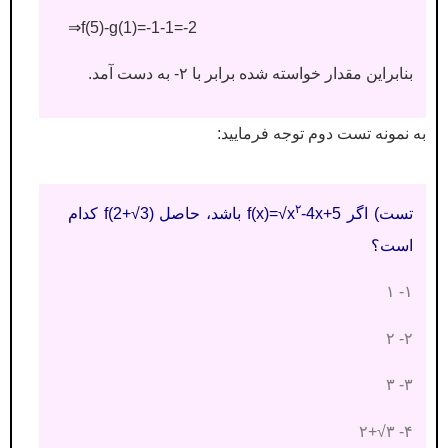
⇒f(5)-g(1)=-1-1=-2
بنابراین مقدار خواسته شده برابر با ۲- به دست آمد.
به نمونه تست دوم توجه فرمایید:
۲
تست) اگر f(x)=√x
-4x+5 باشد، حاصل f(2+√3) کدام
است؟
۱- ۱
۲- ۲
۳- ۳
۴- ۳√+۲