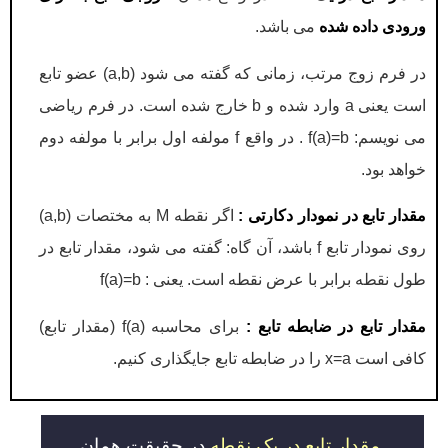
ورودی داده شده
می باشد.
در فرم زوج مرتب، زمانی که گفته می شود (a,b) عضو تابع
است یعنی a وارد شده و b خارج شده است. در فرم ریاضی
می نویسم: f(a)=b . در واقع f مولفه اول برابر با مولفه دوم
خواهد بود.
مقدار تابع در نمودار دکارتی :
اگر نقطه M به مختصات (a,b)
روی نمودار تابع f باشد، آن گاه: گفته می شود، مقدار تابع در
طول نقطه برابر با عرض نقطه است. یعنی : f(a)=b
مقدار تابع در ضابطه تابع :
برای محاسبه f(a) (مقدار تابع)
کافی است x=a را در ضابطه تابع جایگذاری کنیم.
مقدار تابع در یک نقطه
در حقیقت همان