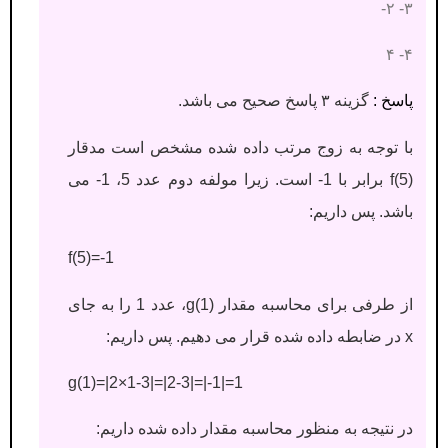
۳- ۲-
۴- ۴
پاسخ :
گزینه ۳ پاسخ صحیح می باشد.
با توجه به زوج مرتب داده شده مشخص است مدقار
f(5) برابر با 1- است. زیرا مولفه دوم عدد 5، 1- می
باشد. پس داریم:
f(5)=-1
از طرفی برای محاسبه مقدار g(1)، عدد 1 را به جای
x در ضابطه داده شده قرار می دهیم. پس داریم:
g(1)=|2×1-3|=|2-3|=|-1|=1
در نتیجه به منظور محاسبه مقدار داده شده داریم: