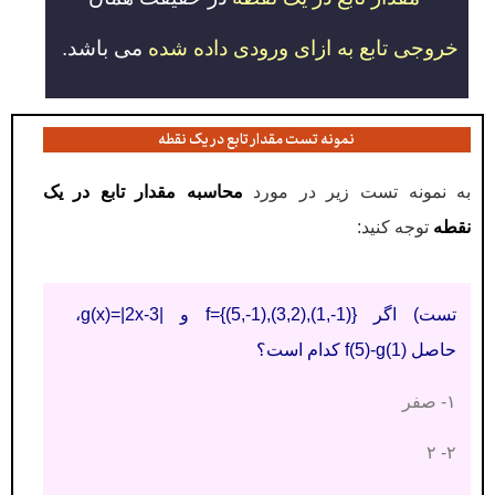
خروجی تابع به ازای ورودی داده شده
می باشد
.
نمونه تست مقدار تابع در یک نقطه
به نمونه تست زیر در مورد
محاسبه مقدار تابع در یک
نقطه
توجه کنید:
تست) اگر f={(5,-1),(3,2),(1,-1)} و |g(x)=|2x-3،
حاصل f(5)-g(1) کدام است؟
۱- صفر
۲- ۲