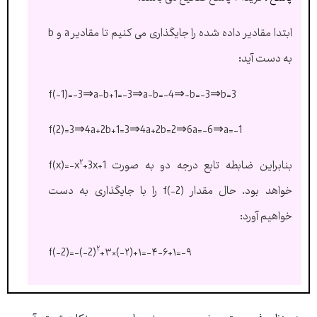
ابتدا مقادیر داده شده را جایگذاری می کنیم تا مقادیر a و b
به دست آید:
f(-1)=-3⇒a-b+1=-3⇒a-b=-4⇒-b=-3⇒b=3
f(2)=3⇒4a+2b+1=3⇒4a+2b=2⇒6a=-6⇒a=-1
۲
بنابراین ضابطه تابع درجه دو به صورت f(x)=-x
+3x+1
خواهد بود. حال مقدار f(-2) را با جایگذاری به دست
خواهیم آورد:
۲
f(-2)=-(-2)
+۳×(-۲)+۱=-۴-۶+۱=-۹