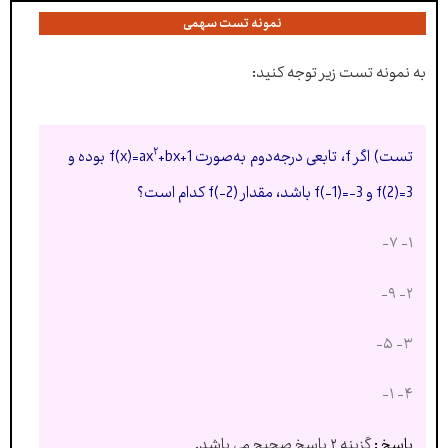
نمونه تست سهمی
به نمونه تست زیر توجه کنید:
۲
تست) اگر f، تابعی درجه‌دوم به‌صورت f(x)=ax
+bx+1 بوده و
f(2)=3 و f(-1)=-3 باشد، مقدار f(-2) کدام است؟
۱- ۷-
۲- ۹-
۳- ۵-
۴- ۱-
پاسخ :
گزینه ۲ پاسخ صحیح می باشد.